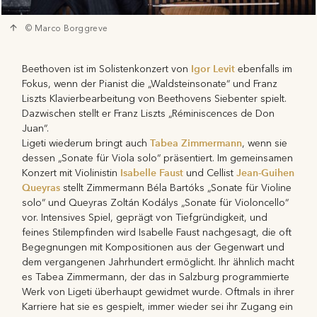
© Marco Borggreve
Igor Levit
Beethoven ist im Solistenkonzert von
ebenfalls im
Fokus, wenn der Pianist die „Waldsteinsonate“ und Franz
Liszts Klavierbearbeitung von Beethovens Siebenter spielt.
Dazwischen stellt er Franz Liszts „Réminiscences de Don
Juan“.
Tabea Zimmermann
Ligeti wiederum bringt auch
, wenn sie
dessen „Sonate für Viola solo“ präsentiert. Im gemeinsamen
Isabelle Faust
Jean-Guihen
Konzert mit Violinistin
und Cellist
Queyras
stellt Zimmermann Béla Bartóks „Sonate für Violine
solo“ und Queyras Zoltán Kodálys „Sonate für Violoncello“
vor. Intensives Spiel, geprägt von Tiefgründigkeit, und
feines Stilempfinden wird Isabelle Faust nachgesagt, die oft
Begegnungen mit Kompositionen aus der Gegenwart und
dem vergangenen Jahrhundert ermöglicht. Ihr ähnlich macht
es Tabea Zimmermann, der das in Salzburg programmierte
Werk von Ligeti überhaupt gewidmet wurde. Oftmals in ihrer
Karriere hat sie es gespielt, immer wieder sei ihr Zugang ein