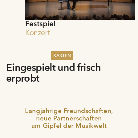
Festspiel
Konzert
KARTEN
Eingespielt und frisch
Sommer 2026
erprobt
Pfingsten 2026
Abonnements
Karteninformation
Gutscheine
Langjährige Freundschaften,
neue Partnerschaften
am Gipfel der Musikwelt