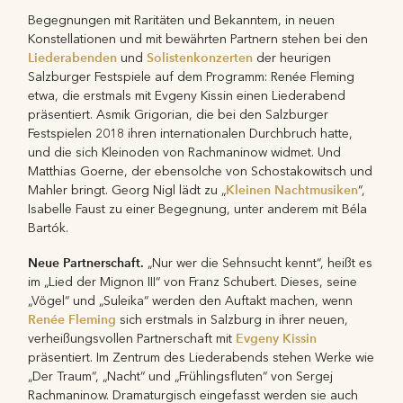
Begegnungen mit Raritäten und Bekanntem, in neuen
Konstellationen und mit bewährten Partnern stehen bei den
Liederabenden
Solistenkonzerten
und
der heurigen
Salzburger Festspiele auf dem Programm: Renée Fleming
etwa, die erstmals mit Evgeny Kissin einen Liederabend
präsentiert. Asmik Grigorian, die bei den Salzburger
Festspielen 2018 ihren internationalen Durchbruch hatte,
und die sich Kleinoden von Rachmaninow widmet. Und
Matthias Goerne, der ebensolche von Schostakowitsch und
Kleinen Nachtmusiken
Mahler bringt. Georg Nigl lädt zu „
“,
Isabelle Faust zu einer Begegnung, unter anderem mit Béla
Bartók.
Neue Partnerschaft.
„Nur wer die Sehnsucht kennt“, heißt es
im „Lied der Mignon III“ von Franz Schubert. Dieses, seine
„Vögel“ und „Suleika“ werden den Auftakt machen, wenn
Renée Fleming
sich erstmals in Salzburg in ihrer neuen,
Evgeny Kissin
verheißungsvollen Partnerschaft mit
präsentiert. Im Zentrum des Liederabends stehen Werke wie
„Der Traum“, „Nacht“ und „Frühlingsfluten“ von Sergej
Rachmaninow. Dramaturgisch eingefasst werden sie auch