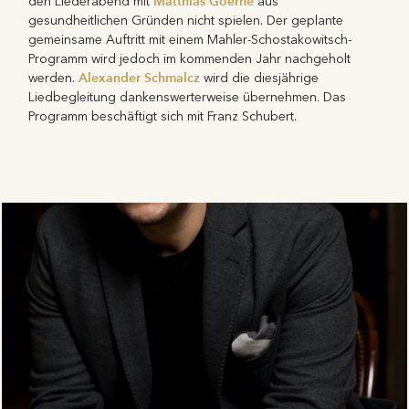
Matthias Goerne
den Liederabend mit
aus
gesundheitlichen Gründen nicht spielen. Der geplante
gemeinsame Auftritt mit einem Mahler-Schostakowitsch-
Programm wird jedoch im kommenden Jahr nachgeholt
Alexander Schmalcz
werden.
wird die diesjährige
Liedbegleitung dankenswerterweise übernehmen. Das
Programm beschäftigt sich mit Franz Schubert.