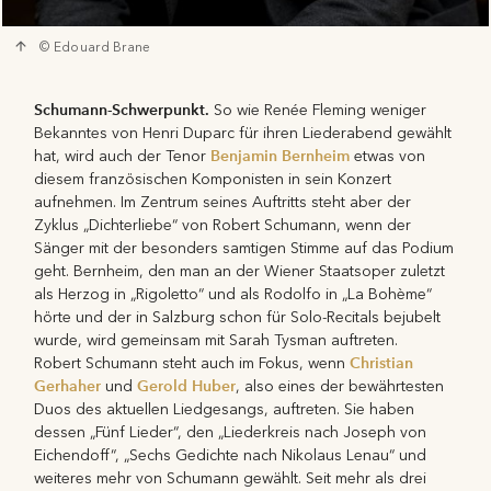
© Edouard Brane
Schumann-Schwerpunkt.
So wie Renée Fleming weniger
Bekanntes von Henri Duparc für ihren Liederabend gewählt
Benjamin Bernheim
hat, wird auch der Tenor
etwas von
diesem französischen Komponisten in sein Konzert
aufnehmen. Im Zentrum seines Auftritts steht aber der
Zyklus „Dichterliebe“ von Robert Schumann, wenn der
Sänger mit der besonders samtigen Stimme auf das Podium
geht. Bernheim, den man an der Wiener Staatsoper zuletzt
als Herzog in „Rigoletto“ und als Rodolfo in „La Bohème“
hörte und der in Salzburg schon für Solo-Recitals bejubelt
wurde, wird gemeinsam mit Sarah Tysman auftreten.
Christian
Robert Schumann steht auch im Fokus, wenn
Gerhaher
Gerold Huber
und
, also eines der bewährtesten
Duos des aktuellen Liedgesangs, auftreten. Sie haben
dessen „Fünf Lieder“, den „Liederkreis nach Joseph von
Eichendoff“, „Sechs Gedichte nach Nikolaus Lenau“ und
weiteres mehr von Schumann gewählt. Seit mehr als drei