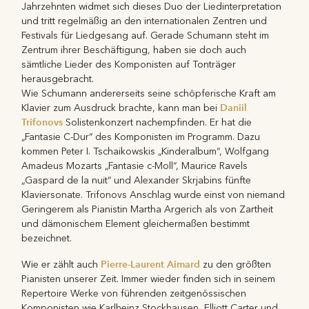
Jahrzehnten widmet sich dieses Duo der Liedinterpretation
und tritt regelmäßig an den internationalen Zentren und
Festivals für Liedgesang auf. Gerade Schumann steht im
Zentrum ihrer Beschäftigung, haben sie doch auch
sämtliche Lieder des Komponisten auf Tonträger
herausgebracht.
Wie Schumann andererseits seine schöpferische Kraft am
Daniil
Klavier zum Ausdruck brachte, kann man bei
Trifonovs
Solistenkonzert nachempfinden. Er hat die
„Fantasie C-Dur“ des Komponisten im Programm. Dazu
kommen Peter I. Tschaikowskis „Kinderalbum“, Wolfgang
Amadeus Mozarts „Fantasie c-Moll“, Maurice Ravels
„Gaspard de la nuit“ und Alexander Skrjabins fünfte
Klaviersonate. Trifonovs Anschlag wurde einst von niemand
Geringerem als Pianistin Martha Argerich als von Zartheit
und dämonischem Element gleichermaßen bestimmt
bezeichnet.
Pierre-Laurent Aimard
Wie er zählt auch
zu den größten
Pianisten unserer Zeit. Immer wieder finden sich in seinem
Repertoire Werke von führenden zeitgenössischen
Komponisten wie Karlheinz Stockhausen, Elliott Carter und