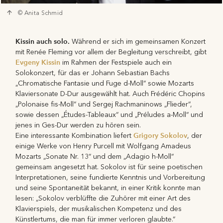
© Anita Schmid
Kissin auch solo.
Während er sich im gemeinsamen Konzert
mit Renée Fleming vor allem der Begleitung verschreibt, gibt
Evgeny Kissin
im Rahmen der Festspiele auch ein
Solokonzert, für das er Johann Sebastian Bachs
„Chromatische Fantasie und Fuge d-Moll“ sowie Mozarts
Klaviersonate D-Dur ausgewählt hat. Auch Frédéric Chopins
„Polonaise fis-Moll“ und Sergej Rachmaninows „Flieder“,
sowie dessen „Études-Tableaux“ und „Préludes a-Moll“ und
jenes in Ges-Dur werden zu hören sein.
Grigory Sokolov
Eine interessante Kombination liefert
, der
einige Werke von Henry Purcell mit Wolfgang Amadeus
Mozarts „Sonate Nr. 13“ und dem „Adagio h-Moll“
gemeinsam angesetzt hat. Sokolov ist für seine poetischen
Interpretationen, seine fundierte Kenntnis und Vorbereitung
und seine Spontaneität bekannt, in einer Kritik konnte man
lesen: „Sokolov verblüffte die Zuhörer mit einer Art des
Klavierspiels, der musikalischen Kompetenz und des
Künstlertums, die man für immer verloren glaubte.“