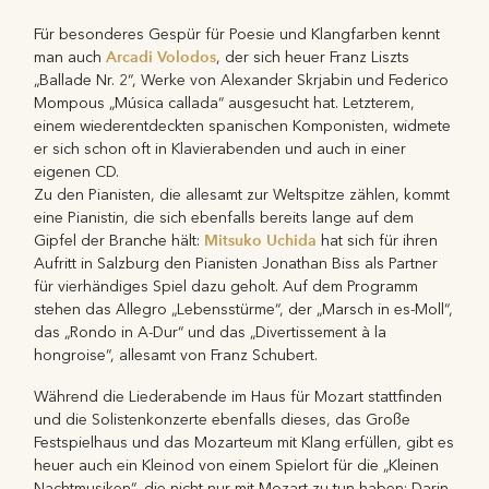
Für besonderes Gespür für Poesie und Klangfarben kennt
Arcadi Volodos
man auch
, der sich heuer Franz Liszts
„Ballade Nr. 2“, Werke von Alexander Skrjabin und Federico
Mompous „Música callada“ ausgesucht hat. Letzterem,
einem wiederentdeckten spanischen Komponisten, widmete
er sich schon oft in Klavierabenden und auch in einer
eigenen CD.
Zu den Pianisten, die allesamt zur Weltspitze zählen, kommt
eine Pianistin, die sich ebenfalls bereits lange auf dem
Mitsuko Uchida
Gipfel der Branche hält:
hat sich für ihren
Aufritt in Salzburg den Pianisten Jonathan Biss als Partner
für vierhändiges Spiel dazu geholt. Auf dem Programm
stehen das Allegro „Lebensstürme“, der „Marsch in es-Moll“,
das „Rondo in A-Dur“ und das „Divertissement à la
hongroise“, allesamt von Franz Schubert.
Während die Liederabende im Haus für Mozart stattfinden
und die Solistenkonzerte ebenfalls dieses, das Große
Festspielhaus und das Mozarteum mit Klang erfüllen, gibt es
heuer auch ein Kleinod von einem Spielort für die „Kleinen
Nachtmusiken“, die nicht nur mit Mozart zu tun haben: Darin