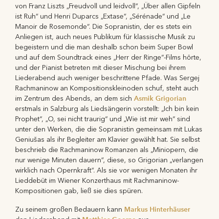
von Franz Liszts „Freudvoll und leidvoll“, „Über allen Gipfeln
ist Ruh“ und Henri Duparcs „Extase“, „Sérénade“ und „Le
Manoir de Rosemonde“. Die Sopranistin, der es stets ein
Anliegen ist, auch neues Publikum für klassische Musik zu
begeistern und die man deshalb schon beim Super Bowl
und auf dem Soundtrack eines „Herr der Ringe“-Films hörte,
und der Pianist betreten mit dieser Mischung bei ihrem
Liederabend auch weniger beschrittene Pfade. Was Sergej
Rachmaninow an Kompositionskleinoden schuf, steht auch
Asmik Grigorian
im Zentrum des Abends, an dem sich
erstmals in Salzburg als Liedsängerin vorstellt: „Ich bin kein
Prophet“, „O, sei nicht traurig“ und „Wie ist mir weh“ sind
unter den Werken, die die Sopranistin gemeinsam mit Lukas
Geniušas als ihr Begleiter am Klavier gewählt hat. Sie selbst
beschrieb die Rachmaninow Romanzen als „Miniopern, die
nur wenige Minuten dauern“, diese, so Grigorian „verlangen
wirklich nach Opernkraft“. Als sie vor wenigen Monaten ihr
Lieddebüt im Wiener Konzerthaus mit Rachmaninow-
Kompositionen gab, ließ sie dies spüren.
Markus Hinterhäuser
Zu seinem großen Bedauern kann