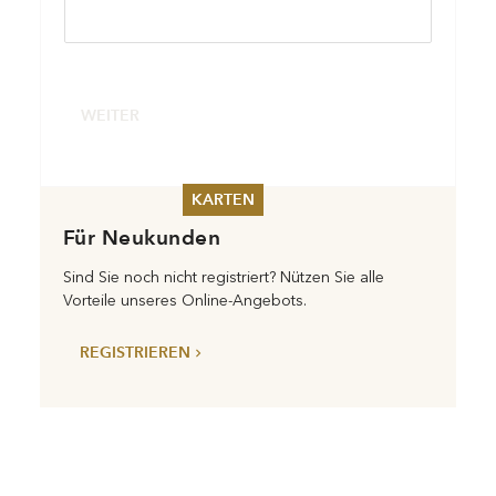
WEITER
KARTEN
Für Neukunden
Sommer 2026
Pfingsten 2026
Sind Sie noch nicht registriert? Nützen Sie alle
Abonnements
Vorteile unseres Online-Angebots.
Karteninformation
Gutscheine
REGISTRIEREN
Privat
Firma
Anrede*