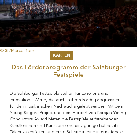
© SF/Marco Borrelli
KARTEN
Das Förderprogramm der Salzburger
Sommer 2026
Festspiele
Pfingsten 2026
Abonnements
Karteninformation
Die Salzburger Festspiele stehen für Exzellenz und
Gutscheine
Innovation – Werte, die auch in ihren Förderprogrammen
für den musikalischen Nachwuchs gelebt werden. Mit dem
Young Singers Project und dem Herbert von Karajan Young
Conductors Award bieten die Festspiele aufstrebenden
Künstlerinnen und Künstlern eine einzigartige Bühne, ihr
Talent zu entfalten und erste Schritte in eine internationale