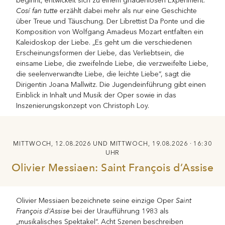
beginnt, entwickelt sich zu einem gnadenlosen Experiment.
Cosí fan tutte
erzählt dabei mehr als nur eine Geschichte
über Treue und Täuschung. Der Librettist Da Ponte und die
Komposition von Wolfgang Amadeus Mozart entfalten ein
Kaleidoskop der Liebe. „Es geht um die verschiedenen
Erscheinungsformen der Liebe, das Verliebtsein, die
einsame Liebe, die zweifelnde Liebe, die verzweifelte Liebe,
die seelenverwandte Liebe, die leichte Liebe“, sagt die
Dirigentin Joana Mallwitz. Die Jugendeinführung gibt einen
Einblick in Inhalt und Musik der Oper sowie in das
Inszenierungskonzept von Christoph Loy.
MITTWOCH, 12.08.2026 UND MITTWOCH, 19.08.2026 · 16:30
UHR
Olivier Messiaen: Saint François d’Assise
Saint
Olivier Messiaen bezeichnete seine einzige Oper
François d’Assise
bei der Uraufführung 1983 als
„musikalisches Spektakel“. Acht Szenen beschreiben