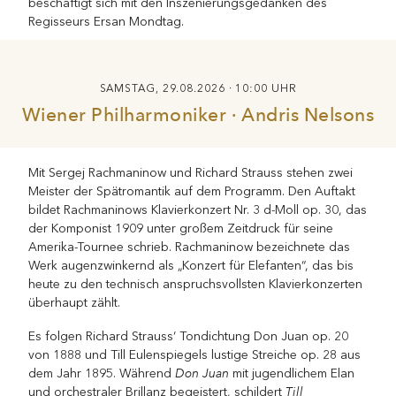
beschäftigt sich mit den Inszenierungsgedanken des
Regisseurs Ersan Mondtag.
SAMSTAG, 29.08.2026 · 10:00 UHR
Wiener Philharmoniker · Andris Nelsons
Mit Sergej Rachmaninow und Richard Strauss stehen zwei
Meister der Spätromantik auf dem Programm. Den Auftakt
bildet Rachmaninows Klavierkonzert Nr. 3 d-Moll op. 30, das
der Komponist 1909 unter großem Zeitdruck für seine
Amerika-Tournee schrieb. Rachmaninow bezeichnete das
Werk augenzwinkernd als „Konzert für Elefanten“, das bis
heute zu den technisch anspruchsvollsten Klavierkonzerten
überhaupt zählt.
Es folgen Richard Strauss‘ Tondichtung Don Juan op. 20
von 1888 und Till Eulenspiegels lustige Streiche op. 28 aus
Don Juan
dem Jahr 1895. Während
mit jugendlichem Elan
Till
und orchestraler Brillanz begeistert, schildert