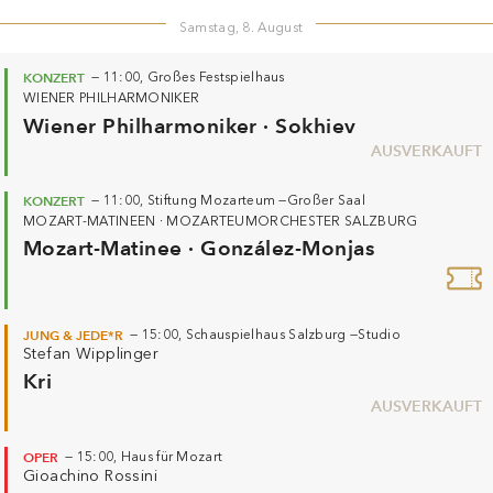
Samstag, 8. August
KONZERT
—
11:00,
Großes Festspielhaus
WIENER PHILHARMONIKER
Wiener Philharmoniker · Sokhiev
AUSVERKAUFT
KONZERT
—
11:00,
Stiftung Mozarteum —
Großer Saal
MOZART-MATINEEN · MOZARTEUMORCHESTER SALZBURG
Mozart-Matinee · González-Monjas
JUNG & JEDE*R
—
15:00,
Schauspielhaus Salzburg —
Studio
Stefan Wipplinger
Kri
AUSVERKAUFT
OPER
—
15:00,
Haus für Mozart
Gioachino Rossini