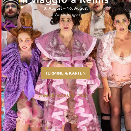
Sommer 2026
8. August —
16. August
Pfingsten 2026
5 Vorstellungen
Abonnements
Karteninformation
Gutscheine
TERMINE & KARTEN
ZUM PROGRAMMDETAIL