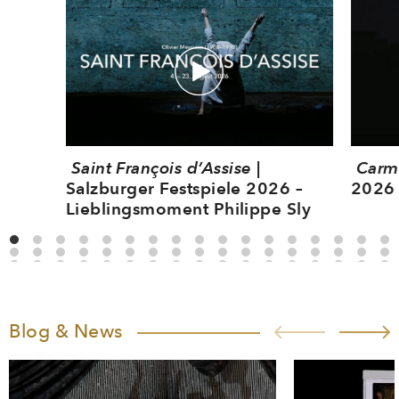
Saint François d’Assise
|
Carm
Salzburger Festspiele 2026 –
2026 
Lieblingsmoment Philippe Sly
Blog & News