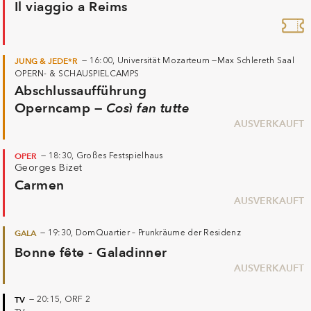
Il viaggio a Reims
JUNG & JEDE*R
—
16:00,
Universität Mozarteum —
Max Schlereth Saal
OPERN- & SCHAUSPIELCAMPS
Abschlussaufführung
Operncamp —
Così fan tutte
AUSVERKAUFT
OPER
—
18:30,
Großes Festspielhaus
Georges Bizet
Carmen
AUSVERKAUFT
GALA
—
19:30,
DomQuartier – Prunkräume der Residenz
Bonne fête - Galadinner
AUSVERKAUFT
TV
—
20:15,
ORF 2