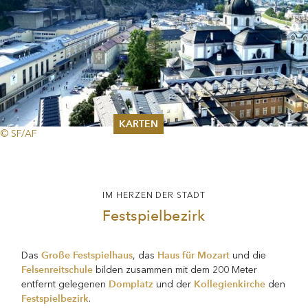
KARTEN
© SF/AF
Sommer 2026
Pfingsten 2026
Abonnements
IM HERZEN DER STADT
Karteninformation
Gutscheine
Festspielbezirk
Große Festspielhaus
Haus für Mozart
Das
, das
und die
Felsenreitschule
bilden zusammen mit dem 200 Meter
Domplatz
Kollegienkirche
entfernt gelegenen
und der
den
Festspielbezirk
.