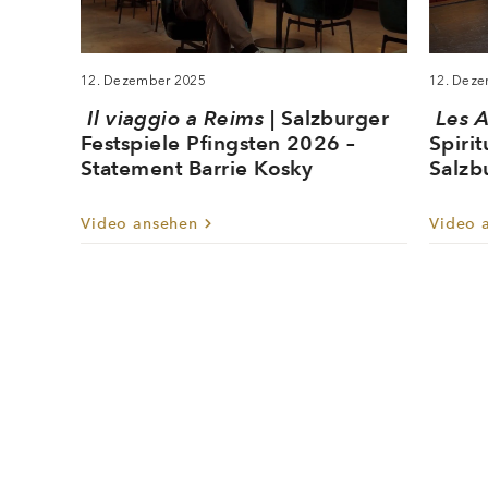
12. Dezember 2025
12. Dez
Il viaggio a Reims
| Salzburger
Les 
Festspiele Pfingsten 2026 –
Spirit
Statement Barrie Kosky
Salzb
Video ansehen
Video 