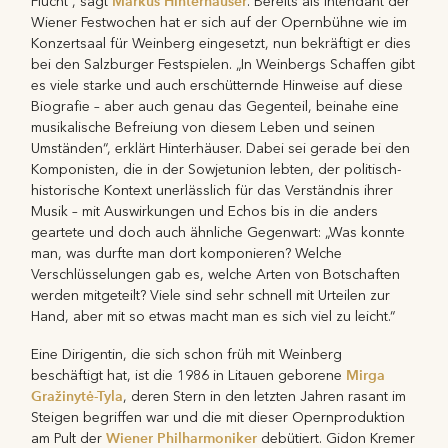
Markus Hinterhäuser
Flucht“, sagt
. Bereits als Intendant der
Wiener Festwochen hat er sich auf der Opernbühne wie im
Konzertsaal für Weinberg eingesetzt, nun bekräftigt er dies
bei den Salzburger Festspielen. „In Weinbergs Schaffen gibt
es viele starke und auch erschütternde Hinweise auf diese
Biografie – aber auch genau das Gegenteil, beinahe eine
musikalische Befreiung von diesem Leben und seinen
Umständen“, erklärt Hinterhäuser. Dabei sei gerade bei den
Komponisten, die in der Sowjetunion lebten, der politisch-
historische Kontext unerlässlich für das Verständnis ihrer
Musik – mit Auswirkungen und Echos bis in die anders
geartete und doch auch ähnliche Gegenwart: „Was konnte
man, was durfte man dort komponieren? Welche
Verschlüsselungen gab es, welche Arten von Botschaften
werden mitgeteilt? Viele sind sehr schnell mit Urteilen zur
Hand, aber mit so etwas macht man es sich viel zu leicht.“
Eine Dirigentin, die sich schon früh mit Weinberg
Mirga
beschäftigt hat, ist die 1986 in Litauen geborene
Gražinytė-Tyla
, deren Stern in den letzten Jahren rasant im
Steigen begriffen war und die mit dieser Opernproduktion
Wiener Philharmoniker
am Pult der
debütiert. Gidon Kremer