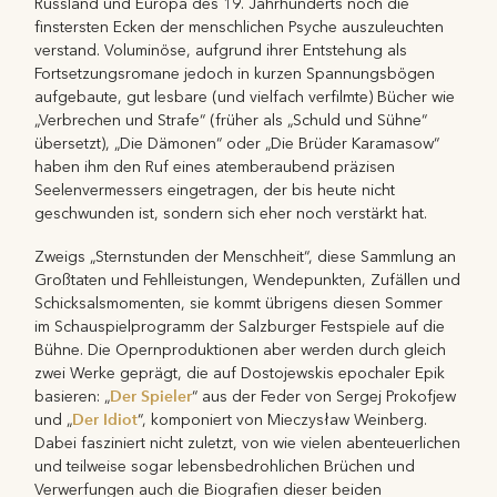
Russland und Europa des 19. Jahrhunderts noch die
finstersten Ecken der menschlichen Psyche auszuleuchten
verstand. Voluminöse, aufgrund ihrer Entstehung als
Fortsetzungsromane jedoch in kurzen Spannungsbögen
aufgebaute, gut lesbare (und vielfach verfilmte) Bücher wie
„Verbrechen und Strafe“ (früher als „Schuld und Sühne“
übersetzt), „Die Dämonen“ oder „Die Brüder Karamasow“
haben ihm den Ruf eines atemberaubend präzisen
Seelenvermessers eingetragen, der bis heute nicht
geschwunden ist, sondern sich eher noch verstärkt hat.
Zweigs „Sternstunden der Menschheit“, diese Sammlung an
Großtaten und Fehlleistungen, Wendepunkten, Zufällen und
Schicksalsmomenten, sie kommt übrigens diesen Sommer
im Schauspielprogramm der Salzburger Festspiele auf die
Bühne. Die Opernproduktionen aber werden durch gleich
zwei Werke geprägt, die auf Dostojewskis epochaler Epik
Der Spieler
basieren: „
“ aus der Feder von Sergej Prokofjew
Der Idiot
und „
“, komponiert von Mieczysław Weinberg.
Dabei fasziniert nicht zuletzt, von wie vielen abenteuerlichen
und teilweise sogar lebensbedrohlichen Brüchen und
Verwerfungen auch die Biografien dieser beiden