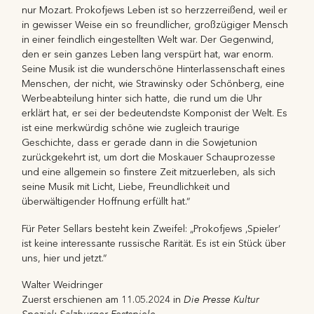
nur Mozart. Prokofjews Leben ist so herzzerreißend, weil er
in gewisser Weise ein so freundlicher, großzügiger Mensch
in einer feindlich eingestellten Welt war. Der Gegenwind,
den er sein ganzes Leben lang verspürt hat, war enorm.
Seine Musik ist die wunderschöne Hinterlassenschaft eines
Menschen, der nicht, wie Strawinsky oder Schönberg, eine
Werbeabteilung hinter sich hatte, die rund um die Uhr
erklärt hat, er sei der bedeutendste Komponist der Welt. Es
ist eine merkwürdig schöne wie zugleich traurige
Geschichte, dass er gerade dann in die Sowjetunion
zurückgekehrt ist, um dort die Moskauer Schauprozesse
und eine allgemein so finstere Zeit mitzuerleben, als sich
seine Musik mit Licht, Liebe, Freundlichkeit und
überwältigender Hoffnung erfüllt hat.“
Für Peter Sellars besteht kein Zweifel: „Prokofjews ‚Spieler‘
ist keine interessante russische Rarität. Es ist ein Stück über
uns, hier und jetzt.“
Walter Weidringer
Die Presse Kultur
Zuerst erschienen am 11.05.2024 in