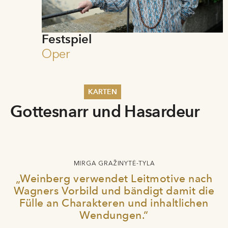
Festspiel
Oper
KARTEN
Gottesnarr und Hasardeur
Sommer 2026
Pfingsten 2026
Abonnements
Karteninformation
Gutscheine
MIRGA GRAŽINYTĖ-TYLA
„Weinberg verwendet Leitmotive nach
Wagners Vorbild und bändigt damit die
Fülle an Charakteren und inhaltlichen
Wendungen.“