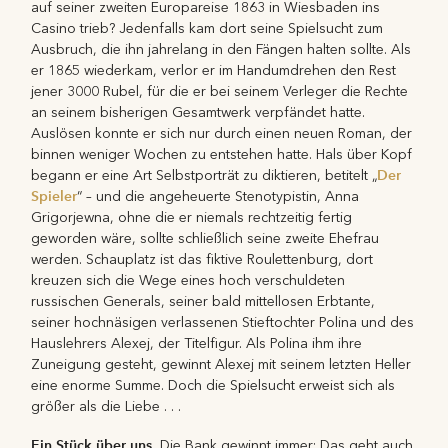
auf seiner zweiten Europareise 1863 in Wiesbaden ins
Casino trieb? Jedenfalls kam dort seine Spielsucht zum
Ausbruch, die ihn jahrelang in den Fängen halten sollte. Als
er 1865 wiederkam, verlor er im Handumdrehen den Rest
jener 3000 Rubel, für die er bei seinem Verleger die Rechte
an seinem bisherigen Gesamtwerk verpfändet hatte.
Auslösen konnte er sich nur durch einen neuen Roman, der
binnen weniger Wochen zu entstehen hatte. Hals über Kopf
Der
begann er eine Art Selbstporträt zu diktieren, betitelt „
Spieler
“ – und die angeheuerte Stenotypistin, Anna
Grigorjewna, ohne die er niemals rechtzeitig fertig
geworden wäre, sollte schließlich seine zweite Ehefrau
werden. Schauplatz ist das fiktive Roulettenburg, dort
kreuzen sich die Wege eines hoch verschuldeten
russischen Generals, seiner bald mittellosen Erbtante,
seiner hochnäsigen verlassenen Stieftochter Polina und des
Hauslehrers Alexej, der Titelfigur. Als Polina ihm ihre
Zuneigung gesteht, gewinnt Alexej mit seinem letzten Heller
eine enorme Summe. Doch die Spielsucht erweist sich als
größer als die Liebe . . .
Ein Stück über uns.
Die Bank gewinnt immer: Das geht auch