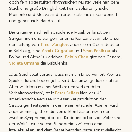
doch fein abgestuften rhythmischen Muster verleihen dem
Stück eine große Dringlichkeit. Fein ziselierte, lyrische
Momente und Motive sind hierbei stets mit einkomponiert
und gehen im Parlando auf.
Die ungemein schnell abspulende Musik verlangt den
Sängerinnen und Sängern enorme Konzentration ab. Unter
Timur Zangiev
der Leitung von
, auch er ein Operndebütant
Asmik Grigorian
Sean Panikkar
in Salzburg, sind
und
als
Peixin Chen
Polina und Alexej zu erleben,
gibt den General,
Violeta Urmana
die Babulenka.
„Das Spiel setzt voraus, dass man am Ende verliert. Wer als
Spieler durchs Leben geht, wird das unweigerlich erfahren.
Aber wir leben in einer Welt extrem verblendeter
Peter Sellars
Verhaltensweisen“, stellt
klar, der US-
amerikanische Regisseur dieser Neuproduktion der
Salzburger Festspiele in der Felsenreitschule. Aber er wird
auch wehmütig: „Hier die verrückten Dissonanzen der
zweiten Symphonie, dort die Kindermelodien von ‚Peter und
der Wolf‘ – eine solche Bandbreite zwischen dem
Intellektuellen und dem Bezaubernden hatte sonst vielleicht