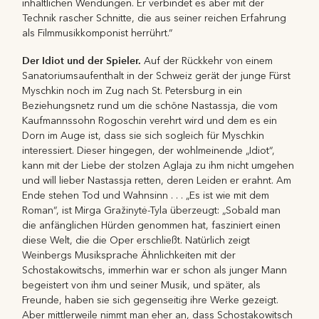
inhaltlichen Wendungen. Er verbindet es aber mit der
Technik rascher Schnitte, die aus seiner reichen Erfahrung
als Filmmusikkomponist herrührt.“
Der Idiot und der Spieler.
Auf der Rückkehr von einem
Sanatoriumsaufenthalt in der Schweiz gerät der junge Fürst
Myschkin noch im Zug nach St. Petersburg in ein
Beziehungsnetz rund um die schöne Nastassja, die vom
Kaufmannssohn Rogoschin verehrt wird und dem es ein
Dorn im Auge ist, dass sie sich sogleich für Myschkin
interessiert. Dieser hingegen, der wohlmeinende „Idiot“,
kann mit der Liebe der stolzen Aglaja zu ihm nicht umgehen
und will lieber Nastassja retten, deren Leiden er erahnt. Am
Ende stehen Tod und Wahnsinn . . . „Es ist wie mit dem
Roman“, ist Mirga Gražinytė-Tyla überzeugt: „Sobald man
die anfänglichen Hürden genommen hat, fasziniert einen
diese Welt, die die Oper erschließt. Natürlich zeigt
Weinbergs Musiksprache Ähnlichkeiten mit der
Schostakowitschs, immerhin war er schon als junger Mann
begeistert von ihm und seiner Musik, und später, als
Freunde, haben sie sich gegenseitig ihre Werke gezeigt.
Aber mittlerweile nimmt man eher an, dass Schostakowitsch