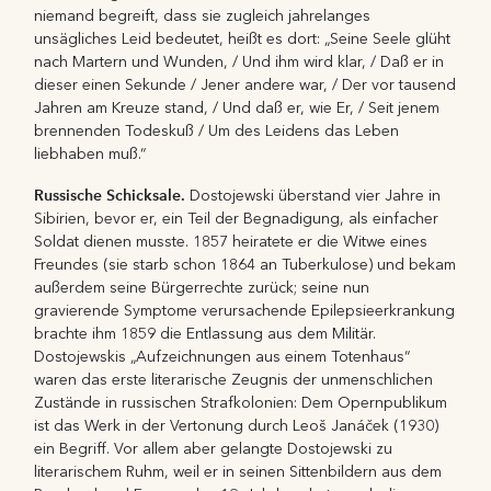
niemand begreift, dass sie zugleich jahrelanges
unsägliches Leid bedeutet, heißt es dort: „Seine Seele glüht
nach Martern und Wunden, / Und ihm wird klar, / Daß er in
dieser einen Sekunde / Jener andere war, / Der vor tausend
Jahren am Kreuze stand, / Und daß er, wie Er, / Seit jenem
brennenden Todeskuß / Um des Leidens das Leben
liebhaben muß.“
Russische Schicksale.
Dostojewski überstand vier Jahre in
Sibirien, bevor er, ein Teil der Begnadigung, als einfacher
Soldat dienen musste. 1857 heiratete er die Witwe eines
Freundes (sie starb schon 1864 an Tuberkulose) und bekam
außerdem seine Bürgerrechte zurück; seine nun
gravierende Symptome verursachende Epilepsieerkrankung
brachte ihm 1859 die Entlassung aus dem Militär.
Dostojewskis „Aufzeichnungen aus einem Totenhaus“
waren das erste literarische Zeugnis der unmenschlichen
Zustände in russischen Strafkolonien: Dem Opernpublikum
ist das Werk in der Vertonung durch Leoš Janáček (1930)
ein Begriff. Vor allem aber gelangte Dostojewski zu
literarischem Ruhm, weil er in seinen Sittenbildern aus dem