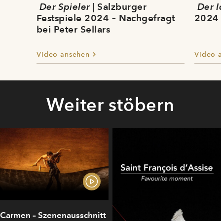
Der Spieler
| Salzburger
Der I
Festspiele 2024 – Nachgefragt
2024 
bei Peter Sellars
Video ansehen
Video 
Weiter stöbern
Carmen – Szenenausschnitt