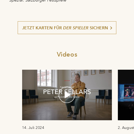
Spezial: Salzburger Festspiele
JETZT KARTEN FÜR
DER SPIELER
SICHERN
Videos
14. Juli 2024
2. Augus