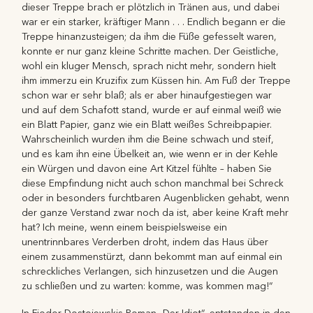
dieser Treppe brach er plötzlich in Tränen aus, und dabei
war er ein starker, kräftiger Mann . . . Endlich begann er die
Treppe hinanzusteigen; da ihm die Füße gefesselt waren,
konnte er nur ganz kleine Schritte machen. Der Geistliche,
wohl ein kluger Mensch, sprach nicht mehr, sondern hielt
ihm immerzu ein Kruzifix zum Küssen hin. Am Fuß der Treppe
schon war er sehr blaß; als er aber hinaufgestiegen war
und auf dem Schafott stand, wurde er auf einmal weiß wie
ein Blatt Papier, ganz wie ein Blatt weißes Schreibpapier.
Wahrscheinlich wurden ihm die Beine schwach und steif,
und es kam ihn eine Übelkeit an, wie wenn er in der Kehle
ein Würgen und davon eine Art Kitzel fühlte – haben Sie
diese Empfindung nicht auch schon manchmal bei Schreck
oder in besonders furchtbaren Augenblicken gehabt, wenn
der ganze Verstand zwar noch da ist, aber keine Kraft mehr
hat? Ich meine, wenn einem beispielsweise ein
unentrinnbares Verderben droht, indem das Haus über
einem zusammenstürzt, dann bekommt man auf einmal ein
schreckliches Verlangen, sich hinzusetzen und die Augen
zu schließen und zu warten: komme, was kommen mag!“