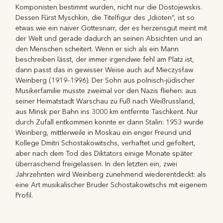
Komponisten bestimmt wurden, nicht nur die Dostojewskis.
Dessen Fürst Myschkin, die Titelfigur des „Idioten“, ist so
etwas wie ein naiver Gottesnarr, der es herzensgut meint mit
der Welt und gerade dadurch an seinen Absichten und an
den Menschen scheitert. Wenn er sich als ein Mann
beschreiben lässt, der immer irgendwie fehl am Platz ist,
dann passt das in gewisser Weise auch auf Mieczysław
Weinberg (1919–1996). Der Sohn aus polnisch-jüdischer
Musikerfamilie musste zweimal vor den Nazis fliehen: aus
seiner Heimatstadt Warschau zu Fuß nach Weißrussland,
aus Minsk per Bahn ins 3000 km entfernte Taschkent. Nur
durch Zufall entkommen konnte er dann Stalin: 1953 wurde
Weinberg, mittlerweile in Moskau ein enger Freund und
Kollege Dmitri Schostakowitschs, verhaftet und gefoltert,
aber nach dem Tod des Diktators einige Monate später
überraschend freigelassen. In den letzten ein, zwei
Jahrzehnten wird Weinberg zunehmend wiederentdeckt: als
eine Art musikalischer Bruder Schostakowitschs mit eigenem
Profil.