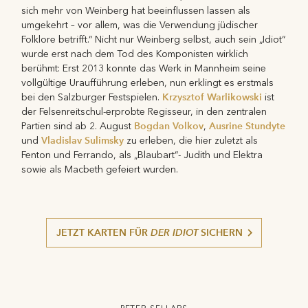
sich mehr von Weinberg hat beeinflussen lassen als
umgekehrt – vor allem, was die Verwendung jüdischer
Folklore betrifft.“ Nicht nur Weinberg selbst, auch sein „Idiot“
wurde erst nach dem Tod des Komponisten wirklich
berühmt: Erst 2013 konnte das Werk in Mannheim seine
vollgültige Uraufführung erleben, nun erklingt es erstmals
Krzysztof Warlikowski
bei den Salzburger Festspielen.
ist
der Felsenreitschul-erprobte Regisseur, in den zentralen
Bogdan Volkov
Ausrine Stundyte
Partien sind ab 2. August
,
Vladislav Sulimsky
und
zu erleben, die hier zuletzt als
Fenton und Ferrando, als „Blaubart“- Judith und Elektra
sowie als Macbeth gefeiert wurden.
JETZT KARTEN FÜR
DER IDIOT
SICHERN