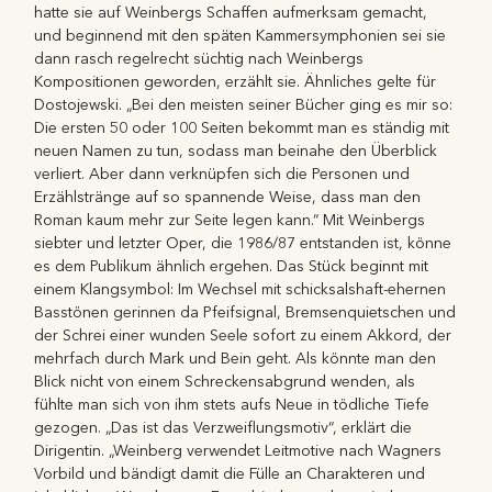
hatte sie auf Weinbergs Schaffen aufmerksam gemacht,
und beginnend mit den späten Kammersymphonien sei sie
dann rasch regelrecht süchtig nach Weinbergs
Kompositionen geworden, erzählt sie. Ähnliches gelte für
Dostojewski. „Bei den meisten seiner Bücher ging es mir so:
Die ersten 50 oder 100 Seiten bekommt man es ständig mit
neuen Namen zu tun, sodass man beinahe den Überblick
verliert. Aber dann verknüpfen sich die Personen und
Erzählstränge auf so spannende Weise, dass man den
Roman kaum mehr zur Seite legen kann.“ Mit Weinbergs
siebter und letzter Oper, die 1986/87 entstanden ist, könne
es dem Publikum ähnlich ergehen. Das Stück beginnt mit
einem Klangsymbol: Im Wechsel mit schicksalshaft-ehernen
Basstönen gerinnen da Pfeifsignal, Bremsenquietschen und
der Schrei einer wunden Seele sofort zu einem Akkord, der
mehrfach durch Mark und Bein geht. Als könnte man den
Blick nicht von einem Schreckensabgrund wenden, als
fühlte man sich von ihm stets aufs Neue in tödliche Tiefe
gezogen. „Das ist das Verzweiflungsmotiv“, erklärt die
Dirigentin. „Weinberg verwendet Leitmotive nach Wagners
Vorbild und bändigt damit die Fülle an Charakteren und