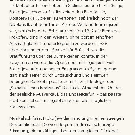
als Metapher für ein Leben im Stalinismus durch. Als Sergej
Prokofjew schon zu Studienzeiten den Plan fasste,
Dostojewskis „Spieler“ zu vertonen, saß freilich noch Zar
Nikolaus II. auf dem Thron. Als das Werk aufführungsreif
war, verhinderte die Februarrevolution 1917 die Premiere.
Prokofjew ging in den Westen, ohne dort im erhofften
Ausmaß glücklich und erfolgreich zu werden. 1929
überarbeitete er den „Spieler“ für Brüssel, wo die
Uraufführung über die Bühne gehen konnte. In der
Sowjetunion wurde die Oper zuerst nicht gespielt, weil
Prokofjew aufgrund seiner Emigration als Systemgegner
galt, nach seiner durch Enttäuschung und Heimweh
bedingten Rückkehr passte sie nicht zur Ideologie des
„Sozialistischen Realismus“. Die fatale Allmacht des Geldes,
der seelische Ausverkauf, das Endzeitgefühl – das passte
nicht zum Leben im angeblich besten aller möglichen
Staatssysteme.
Musikalisch fasst Prokofjew die Handlung in einen strengen
Deklamationsstil: Die von Beginn an dramatisch hitzige
Stimmung, die unzähligen, bei aller klanglichen Direktheit