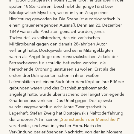
In Fjodor Dostojewskis Roman „Der Idiot“, entstanden in den
späten 1860er-Jahren, beschreibt der junge Fürst Lew
Nikolajewitsch Myschkin, wie er in Lyon Zeuge einer
Hinrichtung geworden ist. Die Szene ist autobiografisch in
einem grauenerregenden Ausmaß. Denn am 22. Dezember
1849 waren alle Anstalten gemacht worden, jenes
Todesurteil zu vollstrecken, das ein zaristisches
Militärtribunal gegen den damals 28-jährigen Autor
verhängt hatte. Dostojewski und seine Mitangeklagten
waren als Angehörige des frühsozialistischen Zirkels der
Petraschewzen für schuldig befunden worden, die
herrschende Ordnung umstürzen zu wollen. Erst als die
ersten drei Delinquenten schon in ihren weißen
Leichenkitteln mit einem Sack über dem Kopf an ihre Pflöcke
gebunden waren und das Erschießungskommando
angelegt hatte, wurde überraschend der längst vorliegende
Gnadenerlass verlesen: Das Urteil gegen Dostojewski
wurde umgewandelt in acht Jahre Zwangsarbeit in
Lagerhaft. Stefan Zweig hat Dostojewskis Nahtoderfahrung
Sternstunden der Menschheit
der anderen Art in seinen „
“
verarbeitet, und zwar in lyrischer Form. Nach der
Verkündung der erlösenden Nachricht, von der im Moment