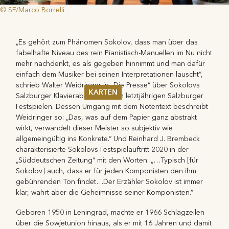
© SF/Marco Borrelli
„Es gehört zum Phänomen Sokolov, dass man über das
fabelhafte Niveau des rein Pianistisch-Manuellen im Nu nicht
mehr nachdenkt, es als gegeben hinnimmt und man dafür
einfach dem Musiker bei seinen Interpretationen lauscht“,
schrieb Walter Weidringer in „Die Presse“ über Sokolovs
KARTEN
Salzburger Klavierabend bei den letztjährigen Salzburger
Festspielen. Dessen Umgang mit dem Notentext beschreibt
Sommer 2026
Weidringer so: „Das, was auf dem Papier ganz abstrakt
Pfingsten 2026
wirkt, verwandelt dieser Meister so subjektiv wie
Abonnements
allgemeingültig ins Konkrete.“ Und Reinhard J. Brembeck
Karteninformation
charakterisierte Sokolovs Festspielauftritt 2020 in der
Gutscheine
„Süddeutschen Zeitung“ mit den Worten: „…Typisch [für
Sokolov] auch, dass er für jeden Komponisten den ihm
gebührenden Ton findet…Der Erzähler Sokolov ist immer
klar, wahrt aber die Geheimnisse seiner Komponisten.“
Geboren 1950 in Leningrad, machte er 1966 Schlagzeilen
über die Sowjetunion hinaus, als er mit 16 Jahren und damit