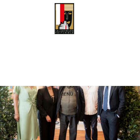
Grigory Sokolov mit der Festspielnadel mit Rubinen ausgezeichnet
Als einen „der großen Pianisten unserer Zeit, der mit seinen
vergleichslosen Interpretationen seit langer Zeit zu den wesentlichen
Festspielkünstlern zählt“, würdigte Intendant Markus Hinterhäuser in
einer Ansprache Grigory Sokolov einen Tag vor dessen
Solistenkonzert im Großen Festspielhaus und überreichte dem
Pianisten die Festspielnadel in Gold mit Rubinen.
MENÜ