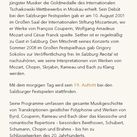
jüngster Musiker die Goldmedaille des Internationalen
Tschaikowski-Wettbewerbs in Moskau erhielt. Sein Debüt
bei den Salzburger Festspielen gab er am 10. August 2001
im Großen Saal der Internationalen Stiftung Mozarteum, wo
er Werke von François Couperin, Wolfgang Amadeus
Mozart und César Franck spielte. Seither ist er regelmäßig
zu Gast in Salzburg. Den Mitschnitt seines Konzerts vom
Sommer 2008 im Großen Festspielhaus gab Grigory
Salzburg Recital
Sokolov zur Veröffentlichung frei. Im
ist
nachzuhören, wie seine Interpretationen von Werken von
Mozart, Chopin, Skrjabin, Rameau und Bach zu Klang
werden.
19. Auftritt
Mit dem morgigen Tag wird sein
bei den
Salzburger Festspielen stattfinden.
Seine Programme umfassen die gesamte Musikgeschichte
von Transkriptionen geistlicher Polyphonie und Werken von
Byrd, Couperin, Rameau und Bach über das klassische und
romantische Repertoire – besonders Beethoven, Schubert,
Schumann, Chopin und Brahms – bis hin zu
Schlüsselwerken des 20. Jahrhunderts.