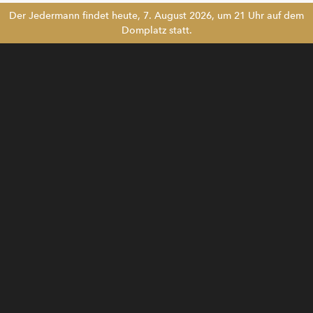
Der Jedermann findet heute, 7. August 2026, um 21 Uhr auf dem
Domplatz statt.
Tickethotline
+43 662 8045 500
info@salzburgfestival.at
Newsletter abonnieren
!!
Folgen Sie uns
Instagram
Facebook
LinkedIn
YouTube
Kontakt
Karriere
Mediadaten