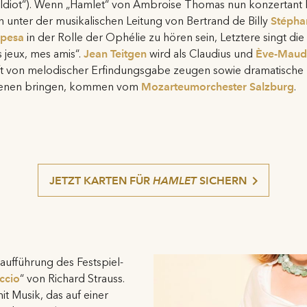
diot“). Wenn „Hamlet“ von Ambroise Thomas nun konzertant b
 unter der musikalischen Leitung von Bertrand de Billy
Stépha
opesa
in der Rolle der Ophélie zu hören sein, Letztere singt d
 jeux, mes amis“.
Jean Teitgen
wird als Claudius und
Ève-Maud
 oft von melodischer Erfindungsgabe zeugen sowie dramatische
zenen bringen, kommen vom
Mozarteumorchester Salzburg
.
JETZT KARTEN FÜR
HAMLET
SICHERN
ufführung des Festspiel-
ccio
“ von Richard Strauss.
t Musik, das auf einer