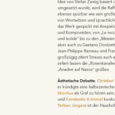
Idee von Stefan Zweig basiert
umgesetzt wurde, wird die Raf
ebenso spürbar wie sein große
von Wortwitzen und sprachliche
das Werk gespickt mit Anspie
und Komponisten, von „Le nozze
und Isolde“ bis zu den „Meisters
aber auch zu Gaetano Donizetti
Jean-Philippe Rameau und Fra
großzügig zitiert Strauss auch 
selten lassen die „Rosenkavalie
„Ariadne auf Naxos“ grüßen.
Ästhetische Debatte.
Christian
er kündigte eine halbszenische
Skovhus
als Graf zu hören sein
und
Konstantin Krimmel
konkur
Torben Jürgens
ist der Haushof