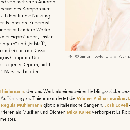
 und von mehreren Autoren
finesse des Komponisten
s Talent für die Nutzung
n Feinheiten. Zudem ist
lungen auf andere Werke
 di Figaro“ über „Tristan
ingern“ und „Falstaff“,
 und Gioachino Rossini,
© Simon Fowler Erato- Warne
nçois Couperin. Und
aus eigenen Opern, nicht
r“-Marschallin oder
 Thielemann
, der das Werk als eines seiner Lieblingsstücke bez
 Aufführung an. Thielemann leitet die
Wiener Philharmoniker
.
E
,
Regula Mühlemann
gibt die italienische Sängerin,
Josh Lovell
rieren als Musiker und Dichter,
Mika Kares
verkörpert La Roc
meister.