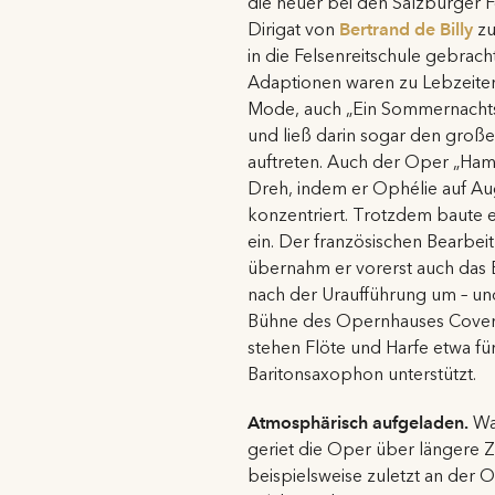
die heuer bei den Salzburger 
Dirigat von
Bertrand de Billy
zu
in die Felsenreitschule gebrach
Adaptionen waren zu Lebzeite
Mode, auch „Ein Sommernachtst
und ließ darin sogar den großen
auftreten. Auch der Oper „Ham
Dreh, indem er Ophélie auf Aug
konzentriert. Trotzdem baute 
ein. Der französischen Bearbei
übernahm er vorerst auch das 
nach der Uraufführung um – und
Bühne des Opernhauses Covent 
stehen Flöte und Harfe etwa f
Baritonsaxophon unterstützt.
Atmosphärisch aufgeladen.
War
geriet die Oper über längere 
beispielsweise zuletzt an der O