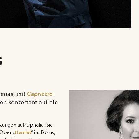
s
homas und
Capriccio
en konzertant auf die
kungen auf Ophelia: Sie
Oper „
Hamlet
“ im Fokus,