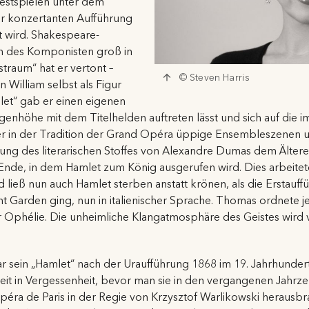
Festspielen unter dem
r konzertanten Aufführung
t wird. Shakespeare-
n des Komponisten groß in
raum“ hat er vertont –
© Steven Harris
 William selbst als Figur
let“ gab er einen eigenen
enhöhe mit dem Titelhelden auftreten lässt und sich auf die i
er in der Tradition der Grand Opéra üppige Ensembleszenen un
tung des literarischen Stoffes von Alexandre Dumas dem Älter
Ende, in dem Hamlet zum König ausgerufen wird. Dies arbeite
 ließ nun auch Hamlet sterben anstatt krönen, als die Erstauf
Garden ging, nun in italienischer Sprache. Thomas ordnete je
ür Ophélie. Die unheimliche Klangatmosphäre des Geistes wird
 sein „Hamlet“ nach der Uraufführung 1868 im 19. Jahrhundert
Zeit in Vergessenheit, bevor man sie in den vergangenen Jahr
péra de Paris in der Regie von Krzysztof Warlikowski herausbrac