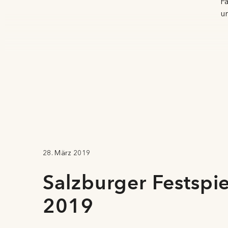
Fa
u
sc
f
un
E
Ei
si
de
1
un
bi
28. März 2019
M
A
Salzburger Festspi
An
Pe
2019
Un