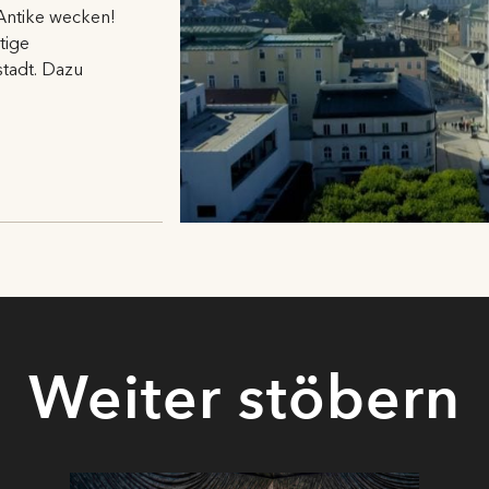
underbaren
Cecilia Bartoli
im Sommer wieder auf. Georg
 Antike wecken!
iedrich Händels
Alcina
wurzelt tief im mündlichen Erzählschatz
tige
ergangener Zeiten.
stadt. Dazu
it den Mythen spielt auch das Schauspielprogramm. Die
raufführung von Theresia Walsers
Die Empörten
überträgt den
tiken Grundkonflikt von Antigone und Kreon in unsere Zeit.
axim Gorkis
Sommergäste
hingegen lassen sich als Antithese z
thologischen Erzählung lesen. Die Menschen sind für ihr
hicksal selbst verantwortlich. Mit
Liliom
von Ferenc Molnár wir
in Charakter der permanenten Entäußerung in den Mittelpunkt
rückt. Ein Fluch scheint in
Jugend ohne Gott
auf der
meinschaft von Schülern und Lehrern zu lasten, dem sie nicht
ntkommen und der zwei von ihnen den Tod bringt. Den Mytho
s Sisyphos greift Albert Ostermaier in einem dramatischen
Weiter stöbern
nolog auf, eine weitere Uraufführung für die Salzburger
stspiele an ungewöhnlichem Ort. Mit einer Marathonlesung v
ames Joyces
Ulysses
knüpft das Schauspielprogramm direkt an
mers Odyssee an: als Echo der Antike in unserer Zeit.