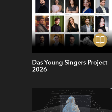
W
di
ne
an
di
S
Das Young Singers Project
2026