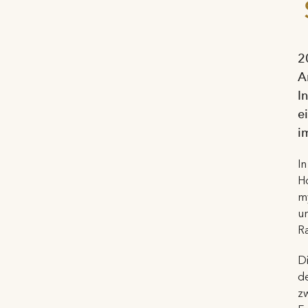
2
A
I
e
i
I
Ho
my
un
R
D
d
zw