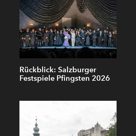
ie sehr Erzählung auch Gesang war, davon zeugen eindrucksvo
e antiken Epen. In unserer diesjährigen
Ouverture spirituelle
hmen der Schmerz, die Klage und die Tränen klanglich Gestal
. Sie berühren unsere Seele: sei es in Orlando di Lassos
Lagri
 San Pietro
, bei Palestrina, Gesualdo und Bach, in der Musik
chostakowitschs oder bei Nono, Gubaidulina und Rihm.
Rückblick: Salzburger
Festspiele Pfingsten 2026