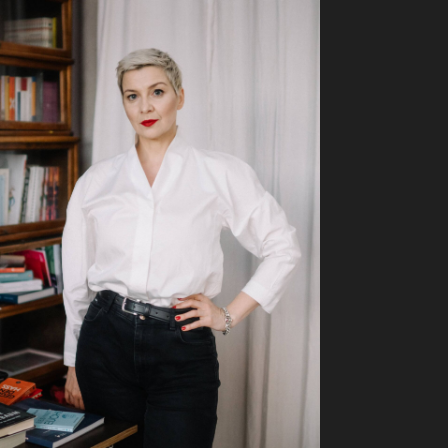
ll
t
me