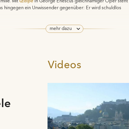
milie. Mit
Œdipe
in George Enescus gleichnamiger Oper steht
ns hingegen ein Unwissender gegenüber: Er wird schuldlos
huldig. Familiäre und politische Konflikte liefern auch die
esselnde Handlung für
Simon Boccanegra
. Verdis Werk erinnert
s an die schicksalhaften Verkettungen in den großen antiken
mehr dazu
rzählungen.
ne der zentralen mythologischen Frauenfiguren ist Medea, die
ch in unserem Programm zweifach widerspiegelt. Basierend auf
Videos
m Stoff von Euripides’ Tragödie komponierte Luigi Cherubini
797 mit
Médée
ein großes Seelendrama um enttäuschte Liebe
d blutige Rache. Der französische Komponist Pascal Dusapin
etet uns hingegen, ausgehend von Heiner Müllers
edeamaterial
, eine aufwühlend zeitgenössische Interpretation.
uf ganz andere Weise reagierte Jacques Offenbach auf den
ele
tikenkult seiner Zeit. Seine Operette
Orphée aux enfers
ist
rsiflage und Gesellschaftssatire zugleich.
d wie jedes Jahr nehmen wir die Pfingstoper mit unserer