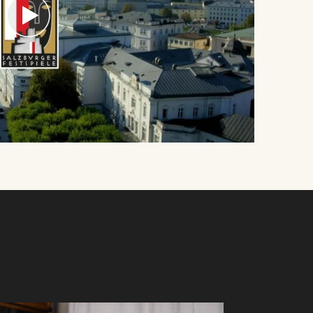
ur
d
s
on