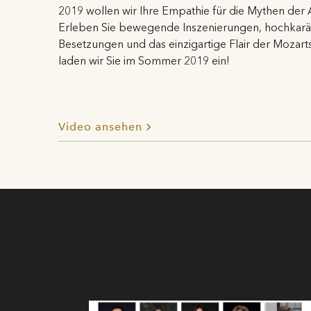
w
2019 wollen wir Ihre Empathie für die Mythen der
Fr
Erleben Sie bewegende Inszenierungen, hochkarä
v
Besetzungen und das einzigartige Flair der Mozart
laden wir Sie im Sommer 2019 ein!
M
U
an
M
Video ansehen
my
Sc
e
ge
Ge
e
de
Mo
Fe
J
Ho