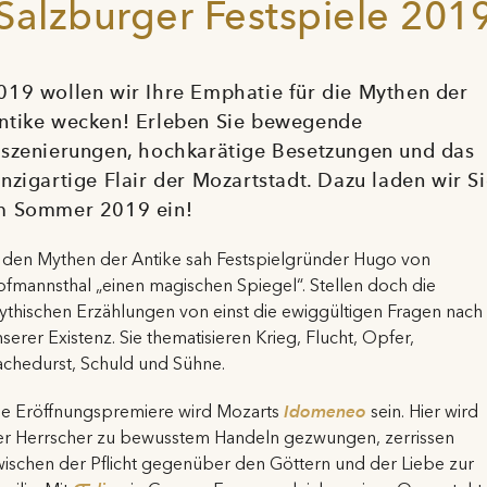
Salzburger Festspiele 201
019 wollen wir Ihre Emphatie für die Mythen der
ntike wecken! Erleben Sie bewegende
nszenierungen, hochkarätige Besetzungen und das
inzigartige Flair der Mozartstadt. Dazu laden wir S
m Sommer 2019 ein!
n den Mythen der Antike sah Festspielgründer Hugo von
fmannsthal „einen magischen Spiegel“. Stellen doch die
thischen Erzählungen von einst die ewiggültigen Fragen nach
serer Existenz. Sie thematisieren Krieg, Flucht, Opfer,
achedurst, Schuld und Sühne.
ie Eröffnungspremiere wird Mozarts
Idomeneo
sein. Hier wird
er Herrscher zu bewusstem Handeln gezwungen, zerrissen
ischen der Pflicht gegenüber den Göttern und der Liebe zur