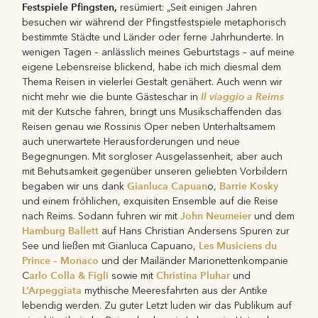
Festspiele Pfingsten,
resümiert: „Seit einigen Jahren
besuchen wir während der Pfingstfestspiele metaphorisch
bestimmte Städte und Länder oder ferne Jahrhunderte. In
wenigen Tagen – anlässlich meines Geburtstags – auf meine
eigene Lebensreise blickend, habe ich mich diesmal dem
Thema Reisen in vielerlei Gestalt genähert. Auch wenn wir
Il viaggio a Reims
nicht mehr wie die bunte Gästeschar in
mit der Kutsche fahren, bringt uns Musikschaffenden das
Reisen genau wie Rossinis Oper neben Unterhaltsamem
auch unerwartete Herausforderungen und neue
Begegnungen. Mit sorgloser Ausgelassenheit, aber auch
mit Behutsamkeit gegenüber unseren geliebten Vorbildern
Gianluca Capuan
Barrie Kosky
begaben wir uns dank
o,
und einem fröhlichen, exquisiten Ensemble auf die Reise
John Neumeier
nach Reims. Sodann fuhren wir mit
und dem
Hamburg Ballett
auf Hans Christian Andersens Spuren zur
Les Musiciens du
See und ließen mit Gianluca Capuano,
Prince – Monaco
und der Mailänder Marionettenkompanie
arlo Colla & Figli
Christina Pluhar
C
sowie mit
und
L’Arpeggiata
mythische Meeresfahrten aus der Antike
lebendig werden. Zu guter Letzt luden wir das Publikum auf