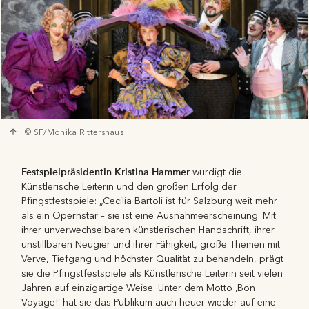
© SF/Monika Rittershaus
Festspielpräsidentin Kristina Hammer
würdigt die
Künstlerische Leiterin und den großen Erfolg der
Pfingstfestspiele: „Cecilia Bartoli ist für Salzburg weit mehr
als ein Opernstar – sie ist eine Ausnahmeerscheinung. Mit
ihrer unverwechselbaren künstlerischen Handschrift, ihrer
unstillbaren Neugier und ihrer Fähigkeit, große Themen mit
Verve, Tiefgang und höchster Qualität zu behandeln, prägt
sie die Pfingstfestspiele als Künstlerische Leiterin seit vielen
Jahren auf einzigartige Weise. Unter dem Motto ‚Bon
Voyage!‘ hat sie das Publikum auch heuer wieder auf eine