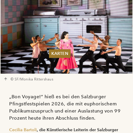
KARTEN
Sommer 2026
Pfingsten 2026
Abonnements
© SF/Monika Rittershaus
Karteninformation
Gutscheine
„Bon Voyage!“ hieß es bei den Salzburger
Pfingstfestspielen 2026, die mit euphorischem
Publikumszuspruch und einer Auslastung von 99
Prozent heute ihren Abschluss finden.
Cecilia Bartoli
, die Künstlerische Leiterin der Salzburger