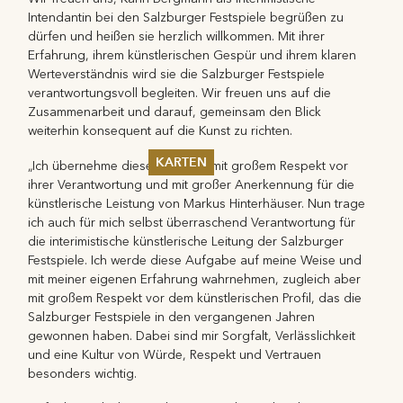
Intendantin bei den Salzburger Festspiele begrüßen zu
dürfen und heißen sie herzlich willkommen. Mit ihrer
Erfahrung, ihrem künstlerischen Gespür und ihrem klaren
Werteverständnis wird sie die Salzburger Festspiele
verantwortungsvoll begleiten. Wir freuen uns auf die
Zusammenarbeit und darauf, gemeinsam den Blick
weiterhin konsequent auf die Kunst zu richten.
KARTEN
„Ich übernehme diese Aufgabe mit großem Respekt vor
ihrer Verantwortung und mit großer Anerkennung für die
Sommer 2026
künstlerische Leistung von Markus Hinterhäuser. Nun trage
Pfingsten 2026
ich auch für mich selbst überraschend Verantwortung für
Abonnements
die interimistische künstlerische Leitung der Salzburger
Karteninformation
Festspiele. Ich werde diese Aufgabe auf meine Weise und
Gutscheine
mit meiner eigenen Erfahrung wahrnehmen, zugleich aber
mit großem Respekt vor dem künstlerischen Profil, das die
Salzburger Festspiele in den vergangenen Jahren
gewonnen haben. Dabei sind mir Sorgfalt, Verlässlichkeit
und eine Kultur von Würde, Respekt und Vertrauen
besonders wichtig.