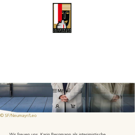
Karin Bergmann übernimmt interimistisch die künstlerische Leitung der
Salzburger Festspiele
8 Apr. 2026
MENÜ
© SF/Neumayr/Leo
Wir freuen uns, Karin Bergmann als interimistische