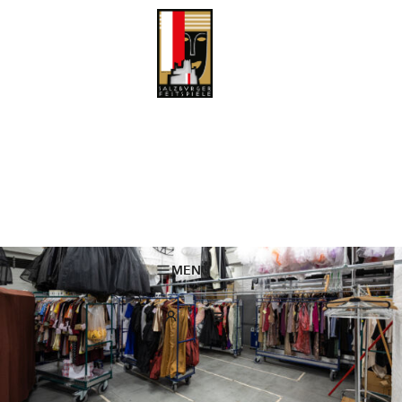
Faschingszauber aus dem Fundus: Kostümverkauf 2026 bei den
Salzburger Festspielen
Donnerstag, 5. Februar, 13:00 – 18:00
Freitag, 6. Februar, 13:00 – 18:00
KARL-BÖHM-SAAL | Haus für Mozart Hofstallgasse 1 · 5020 Salzburg
MENÜ