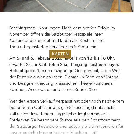
Faschingszeit – Kostümzeit! Nach dem großen Erfolg im
November öffnen die Salzburger Festspiele ihren
Kostümfundus erneut und laden alle Kostüm- und
Theaterbegeisterten herzlich zum Stöbern ein.
KARTEN
5. und 6. Februar 2026
13 bis 18 Uhr
Am
, jeweils von
,
Karl-Böhm-Saal, Eingang Faistauer-Foyer,
erwartet Sie im
Sommer 2026
Hofstallgasse 1
, eine einzigartige Gelegenheit, in die Welt
Pfingsten 2026
der Festspiele einzutauchen. Diesmal in Form von Vintage-
Abonnements
und Designer-Kleidung, klassischen Theaterkostümen,
Karteninformation
Schuhen, Accessoires und allerlei Kuriositäten.
Gutscheine
Wer den ersten Verkauf verpasst hat oder noch nach einem
besonderen Outfit für das große Faschingsfinale sucht,
sollte sich diese beiden Tage unbedingt vormerken.
Entdecken Sie besondere Stücke aus den Schatzkammern
der Salzburger Festspiele und lassen Sie sich inspirieren für
unvergessliche Momente in der Faschingszeit!