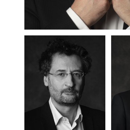
Z
M
ba
cl
i
D
M
Or
Pr
W
a
W
Il
al
T
s
d