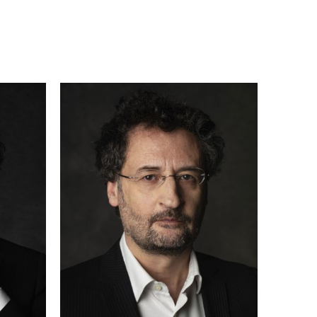
za
a
en
e
e