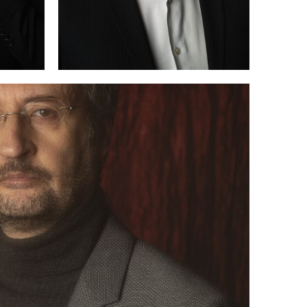
,
um
o
te
,
—
i