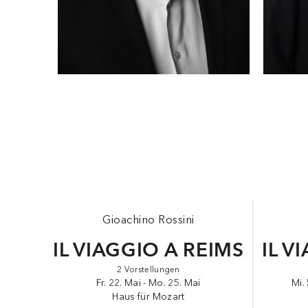
Mo
C
m
S
F
Gioachino Rossini
IL VIAGGIO A REIMS
IL V
2 Vorstellungen
Fr. 22. Mai - Mo. 25. Mai
Mi.
Haus für Mozart