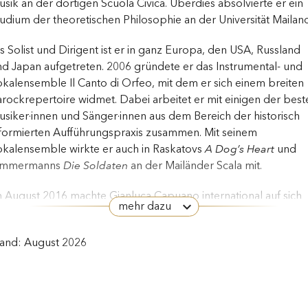
sik an der dortigen Scuola Civica. Überdies absolvierte er ein
udium der theoretischen Philosophie an der Universität Mailand
s Solist und Dirigent ist er in ganz Europa, den USA, Russland
d Japan aufgetreten. 2006 gründete er das Instrumental- und
kalensemble Il Canto di Orfeo, mit dem er sich einem breiten
rockrepertoire widmet. Dabei arbeitet er mit einigen der best
siker·innen und Sänger·innen aus dem Bereich der historisch
nformierten Aufführungspraxis zusammen. Mit seinem
okalensemble wirkte er auch in Raskatovs
A Dog’s Heart
und
immermanns
Die Soldaten
an der Mailänder Scala mit.
 August 2016 machte Gianluca Capuano international auf sich
mehr dazu
fmerksam, als er bei der Eröffnung des Edinburgh Festival
rzfristig als Dirigent in
Norma
mit Cecilia Bartoli einsprang. Die
tand: August 2026
d ihn daraufhin ein, weitere
Norma
-Aufführungen am Théâtre
s Champs-Élysées und in Baden-Baden zu leiten. Seither hat e
t Bartoli und Les Musiciens du Prince im Rahmen von zahlreich
pernproduktionen und Konzerten zusammengearbeitet. Bei d