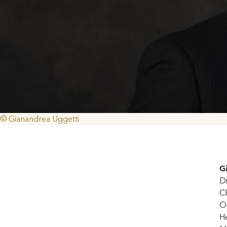
© Gianandrea Uggetti
G
Di
Ch
O
He