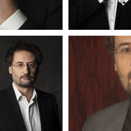
u jüngeren Engagements zählen auch
La Cenerentola
in Zürich
ünchen, Wien und Florenz;
L’italiana in Algeri
in Zürich;
Il
rbiere di Siviglia
,
L’elisir d’amore
,
L’Orfeo
,
Giulio Cesare
,
La
emenza di Tito
,
Das Rheingold
und Bachs
Weihnachtsoratori
n Monte Carlo;
Giulio Cesare
(mit Les Musiciens du Prince) und
on Pasquale
an der Wiener Staatsoper;
Semele
und
Norma
in
ünchen;
Orfeo ed Euridice
in Valencia sowie
Giulio Cesare
und
feo ed Euridice
auf Konzerttourneen mit Les Musiciens du
ince in vielen wichtigen Musikzentren Europas.
eitere Projekte der Vergangenheit waren
Il matrimonio segret
nd
Il trionfo del Tempo e del Disinganno
in Köln; das
eihnachtsoratorium
und
L’elisir d’amore
in Hamburg;
Ariodan
 turco in Italia
,
La Cenerentola
,
Alcina
und
La clemenza di Tito
le mit Les Musiciens du Prince — in Monte Carlo sowie auf
ourneen;
Orfeo ed Euridice
und
Alceste
in Rom;
Il matrimonio
egreto
an der Niederländischen Nationaloper;
Guillaume Tell
be
en Chorégies d’Orange;
Il barbiere di Siviglia
in Palermo;