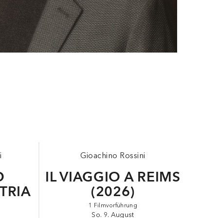
i
i
i
Gioachino Rossini
O
IL VIAGGIO A REIMS
ATRIA
(2026)
1 Filmvorführung
So. 9. August