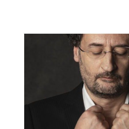
Sa
P
D
di
k
di
M
K
Z
di
C
Se
Fi
d
u
Pr
v
d’