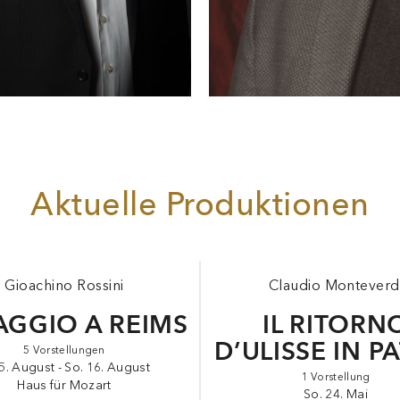
zarts Requiem in Bari;
L’elisir d’amore
in Madrid;
La
enerentola
und
Iphigénie en Tauride
in Zürich; Cimarosas
Il
aestro di cappella
in Kombination mit Wolf-Ferraris
Il segreto d
usanna
in Genua; Pergolesis Stabat Mater in Luzern;
Le nozze d
igaro
und
Ariodante
in Moskau sowie
Alcina
in Florenz.
Aktuelle Produktionen
Gioachino Rossini
Claudio Monteverd
IAGGIO A REIMS
IL RITORN
D’ULISSE IN P
5 Vorstellungen
 5. August - So. 16. August
1 Vorstellung
Haus für Mozart
So. 24. Mai