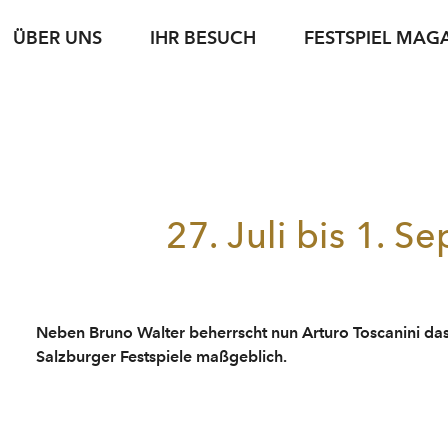
ÜBER UNS
IHR BESUCH
FESTSPIEL MAG
iele
sse
Karteninformation
jung & jede*r
Spielstätten
Fotoservice
jung & jede*r
Archiv
Führungen
g
setexte
Abonnements
Nachwuchsförderung
Gastronomie
Podcasts
Young Singers Pro
Nachhaltigkeit
Gutscheine
Herbert von Kara
Karriere
Bewerbung Festspielwinzer·in 2027
N
Conductors Awar
27. Juli bis 1. 
Verfügbare Tickets
pdf download
Neben Bruno Walter beherrscht nun Arturo Toscanini d
Salzburger Festspiele maßgeblich.