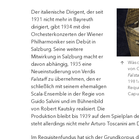
Der italienische Dirigent, der seit
1931 nicht mehr in Bayreuth
dirigiert, gibt 1934 mit drei
Orchesterkonzerten der Wiener
Philharmoniker sein Debüt in
Salzburg. Seine weitere
Mitwirkung in Salzburg macht er
Wäsc
davon abhängig, 1935 eine
von 
Neueinstudierung von Verdis
Falsta
Falstaff
zu übernehmen, den er
1981/
schließlich mit seinem ehemaligen
Requi
Scala-Ensemble in der Regie von
Capu
Guido Salvini und im Bühnenbild
von Robert Kautsky realisiert. Die
Produktion bleibt bis 1939 auf dem Spielplan de
steht allerdings nicht mehr Arturo Toscanini am 
Im Requisitenfundus hat sich der Grundkorpus