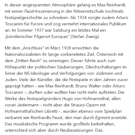
In dieser angespannten Atmosphäre gelang es Max Reinhardt,
Faust
mit seiner
-Inszenierung in der Felsenreitschule nochmals
Festspielgeschichte zu schreiben. Ab 1934 sorgte zudem Arturo
Toscanini für Furore und zog vermehrt internationales Publikum
an. Im Sommer 1937 war Salzburg ein letztes Mal ein
„künstlerischer Pilgerort Europas“ (Stefan Zweig).
Mit dem „Anschluss“ im März 1938 erreichten die
Nationalsozialisten ihr lange vorbereitetes Ziel, Österreich mit
dem „Dritten Reich“ zu vereinigen. Dieser führte auch zum
Höhepunkt der politischen Säuberungen, Gleichschaltungen im
Sinne der NS-Ideologie und Verfolgungen von Jüdinnen und
Juden. Viele der Künstler, die die Festspiele in den Jahren zuvor
geprägt hatten – wie Max Reinhardt, Bruno Walter oder Arturo
Toscanini –, durften oder wollten hier nicht mehr auftreten. Die
Werke des Festspielgründers Hugo von Hofmannsthal, allen
Jedermann
voran
– nicht aber die Strauss-Opern mit
Hofmannsthal’schen Libretti –, wurden ebenso vom Spielplan
Egmont
verbannt wie Reinhardts Faust, den man durch
ersetzte.
Das musikalische Programm wurde großteils beibehalten,
unterschied sich aber durch Neubesetzungen. Das