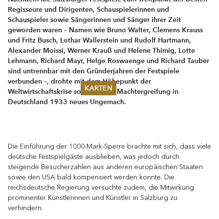
Regisseure und Dirigenten, Schauspielerinnen und
Schauspieler sowie Sängerinnen und Sänger ihrer Zeit
geworden waren – Namen wie Bruno Walter, Clemens Krauss
und Fritz Busch, Lothar Wallerstein und Rudolf Hartmann,
Alexander Moissi, Werner Krauß und Helene Thimig, Lotte
Lehmann, Richard Mayr, Helge Roswaenge und Richard Tauber
sind untrennbar mit den Gründerjahren der Festspiele
verbunden –, drohte mit dem Höhepunkt der
KARTEN
Weltwirtschaftskrise sowie Hitlers Machtergreifung in
Deutschland 1933 neues Ungemach.
Sommer 2026
Pfingsten 2026
Abonnements
Karteninformation
Die Einführung der 1000-Mark-Sperre brachte mit sich, dass viele
Gutscheine
deutsche Festspielgäste ausblieben, was jedoch durch
steigende Besucherzahlen aus anderen europäischen Staaten
sowie den USA bald kompensiert werden konnte. Die
reichsdeutsche Regierung versuchte zudem, die Mitwirkung
prominenter Künstlerinnen und Künstler in Salzburg zu
verhindern.