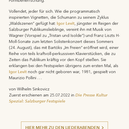
Formbeherrschung.
Vollendet, jeder für sich. Wie die programmatisch
inspirierten Vignetten, die Schumann zu seinem Zyklus
Igor Levit
„Waldszenen“ gefügt hat:
, jüngster im Reigen der
Salzburger Publikumslieblinge, vereint ihn mit Musik von
Wagner (Vorspiel zu „Tristan und Isolde“) und Franz Liszts H-
Moll-Sonate zum letzten Solistenkonzert dieses Sommers
(24. August), das mit Bartóks „Im Freien“ eröffnet wird, einer
Reihe von teils kraftvoll-perkussiven Klavierstücken, die zu
Zeiten das Publikum kräftig vor den Kopf stießen. Sie
erklangen bei den Festspielen übrigens zum ersten Mal, als
Igor Levit
noch gar nicht geboren war, 1981, gespielt von
Maurizio Pollini . . .
von Wilhelm Sinkovicz
Die Presse Kultur
Zuerst erschienen am 25.07.2022 in
Spezial: Salzburger Festspiele
HIER MEHR ZU DEN LIEDERABENDEN