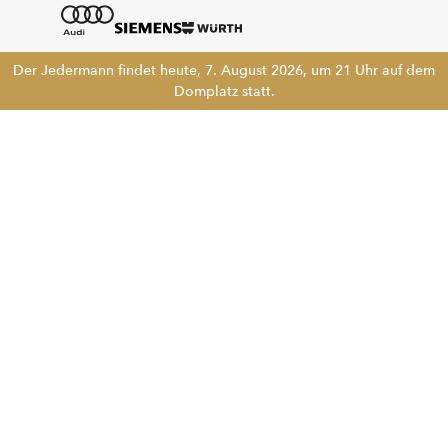
Der Jedermann findet heute, 7. August 2026, um 21 Uhr auf dem
Domplatz statt.
Tickethotline
+43 662 8045 500
info@salzburgfestival.at
Newsletter abonnieren
!!
Folgen Sie uns
Instagram
Facebook
LinkedIn
YouTube
Kontakt
Karriere