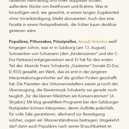
rätselhaft mehrdeutig und voller doppelter Böden,
außerdem Stücke von Beethoven und Brahms. Was er
hinzufügen wird, wie gewohnt, in einem langen Zugabenteil
ohne Vorankündigung, bleibt abzuwarten. Auch das eine
Facette in einem Festspielbetrieb, die früher kaum denkbar
gewesen wäre.
Populäres, Pittoreskes, Prinzipielles.
Arcadi Volodos
weiß
hingegen schon, was er in Salzburg (am 13. August)
Solowerken von Schumann (den „Kinderszenen“ und der C-
Dur-Fantasie) entgegensetzen wird: Er hat für den ersten
Teil des Abends Franz Schuberts „Gasteiner“-Sonate (D-Dur,
D 850) gewählt, ein Werk, das es erst in der jüngeren
Interpretationsgeschichte auf die großen Podien geschafft
hat. Die Pianisten des Virtuosenzeitalters waren ja noch der
Überzeugung, die Klaviermusik Schuberts sei gerade noch
tauglich „für die kleinen Mädchen am Konservatorium“ (A.
Skrjabin). Mit klug gewähltem Programm bei den Salzburger
Festspielen können Interpreten, deren Auftritte jedenfalls
für volle Säle garantieren, allerhand zur Beseitigung
solcher, sagen wir: Missverständnisse beitragen. Umgekehrt
darf dann auch Populäres nach seiner Brauchbarkeit im