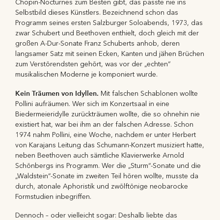
Chopin-Nocturnes zum Besten gibt, das passte nie ins
Selbstbild dieses Künstlers. Bezeichnend schon das
Programm seines ersten Salzburger Soloabends, 1973, das
zwar Schubert und Beethoven enthielt, doch gleich mit der
großen A-Dur-Sonate Franz Schuberts anhob, deren
langsamer Satz mit seinen Ecken, Kanten und jähen Brüchen
zum Verstörendsten gehört, was vor der „echten“
musikalischen Moderne je komponiert wurde.
Kein Träumen von Idyllen.
Mit falschen Schablonen wollte
Pollini aufräumen. Wer sich im Konzertsaal in eine
Biedermeieridylle zurückträumen wollte, die so ohnehin nie
existiert hat, war bei ihm an der falschen Adresse. Schon
1974 nahm Pollini, eine Woche, nachdem er unter Herbert
von Karajans Leitung das Schumann-Konzert musiziert hatte,
neben Beethoven auch sämtliche Klavierwerke Arnold
Schönbergs ins Programm. Wer die „Sturm“-Sonate und die
„Waldstein“-Sonate im zweiten Teil hören wollte, musste da
durch, atonale Aphoristik und zwölftönige neobarocke
Formstudien inbegriffen.
Dennoch – oder vielleicht sogar: Deshalb liebte das