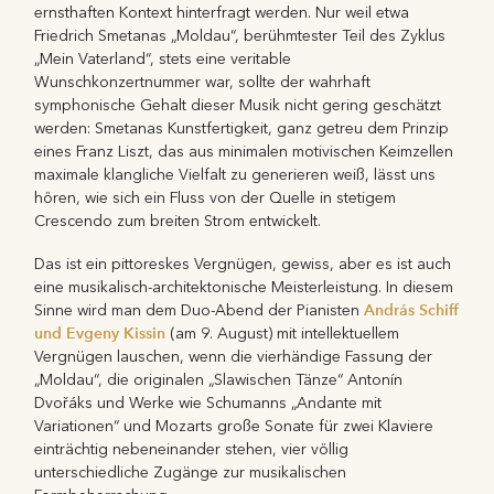
ernsthaften Kontext hinterfragt werden. Nur weil etwa
Friedrich Smetanas „Moldau“, berühmtester Teil des Zyklus
„Mein Vaterland“, stets eine veritable
Wunschkonzertnummer war, sollte der wahrhaft
symphonische Gehalt dieser Musik nicht gering geschätzt
werden: Smetanas Kunstfertigkeit, ganz getreu dem Prinzip
eines Franz Liszt, das aus minimalen motivischen Keimzellen
maximale klangliche Vielfalt zu generieren weiß, lässt uns
hören, wie sich ein Fluss von der Quelle in stetigem
Crescendo zum breiten Strom entwickelt.
Das ist ein pittoreskes Vergnügen, gewiss, aber es ist auch
eine musikalisch-architektonische Meisterleistung. In diesem
András Schiff
Sinne wird man dem Duo-Abend der Pianisten
und Evgeny Kissin
(am 9. August) mit intellektuellem
Vergnügen lauschen, wenn die vierhändige Fassung der
„Moldau“, die originalen „Slawischen Tänze“ Antonín
Dvořáks und Werke wie Schumanns „Andante mit
Variationen“ und Mozarts große Sonate für zwei Klaviere
einträchtig nebeneinander stehen, vier völlig
unterschiedliche Zugänge zur musikalischen