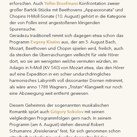
Yefim Bronfmans
erforschen. Auch
Konfrontation zweier
großer Bartók-Stücke mit Beethovens „Appassionata“ und
Chopins H-Moll-Sonate (10. August) gehört in die Kategorie
der von Pollini einst angestoßenen klingenden
Spurensuche.
Geradezu traditionell nimmt sich dagegen etwa schon das
Evgeny Kissins
Programm
aus, der am 5. August Bach,
Mozart, Beethoven und Chopin spielen wird, freilich, auch
da stecken die Überraschungen vielleicht für viele Hörer
dort, wo sie am wenigsten welche vermuten würden, im
Adagio in h-Moll (KV 540) von Mozart etwa, das den Hörer
auf eine Expedition in ein schier undurchdringliches
harmonisches Labyrinth voll dissonanter Dornen mitnimmt,
als wäre anno 1788 Wagners „Tristan“-Klangwelt nur noch
eine Abzweigung weit entfernt gewesen.
Diesem Geheimnis der sogenannten musikalischen
Grigory Sokolov
Romantik spürt auch
mit seinen
vielgliedrigen Programmfolgen gern nach. In seinem
Programm (am 6. August) stehen diesmal Robert
Schumanns „Kreisleriana“ fest, für sich genommen schon