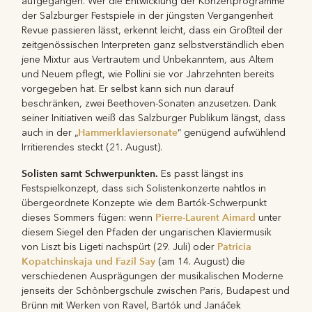
aufgegangen. Wer die Entwicklung der Konzertprogramme
der Salzburger Festspiele in der jüngsten Vergangenheit
Revue passieren lässt, erkennt leicht, dass ein Großteil der
zeitgenössischen Interpreten ganz selbstverständlich eben
jene Mixtur aus Vertrautem und Unbekanntem, aus Altem
und Neuem pflegt, wie Pollini sie vor Jahrzehnten bereits
vorgegeben hat. Er selbst kann sich nun darauf
beschränken, zwei Beethoven-Sonaten anzusetzen. Dank
seiner Initiativen weiß das Salzburger Publikum längst, dass
Hammerklaviersonate
auch in der „
“ genügend aufwühlend
Irritierendes steckt (21. August).
Solisten samt Schwerpunkten.
Es passt längst ins
Festspielkonzept, dass sich Solistenkonzerte nahtlos in
übergeordnete Konzepte wie dem Bartók-Schwerpunkt
Pierre-Laurent Aimard
dieses Sommers fügen: wenn
unter
diesem Siegel den Pfaden der ungarischen Klaviermusik
Patricia
von Liszt bis Ligeti nachspürt (29. Juli) oder
Kopatchinskaja und Fazil Say
(am 14. August) die
verschiedenen Ausprägungen der musikalischen Moderne
jenseits der Schönbergschule zwischen Paris, Budapest und
Brünn mit Werken von Ravel, Bartók und Janáček