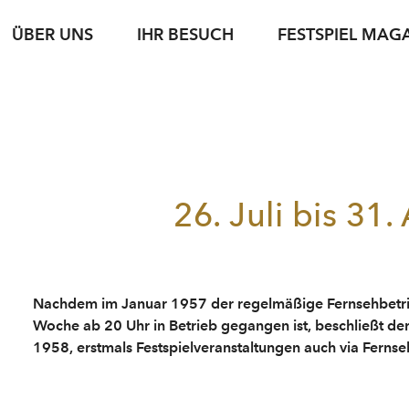
ÜBER UNS
IHR BESUCH
FESTSPIEL MAG
iele
sse
Karteninformation
jung & jede*r
Spielstätten
Fotoservice
jung & jede*r
Archiv
Führungen
g
setexte
Abonnements
Nachwuchsförderung
Gastronomie
Podcasts
Young Singers Pro
Nachhaltigkeit
Gutscheine
Herbert von Kara
Karriere
Bewerbung Festspielwinzer·in 2027
N
Conductors Awar
26. Juli bis 31.
Verfügbare Tickets
pdf download
Nachdem im Januar 1957 der regelmäßige Fernsehbetrie
Woche ab 20 Uhr in Betrieb gegangen ist, beschließt de
1958, erstmals Festspielveranstaltungen auch via Fernse