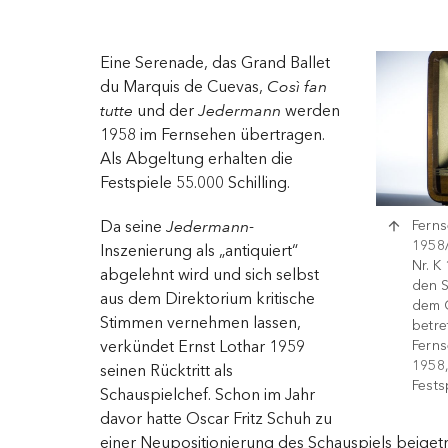
Eine Serenade, das Grand Ballet
du Marquis de Cuevas,
Così fan
tutte
und der
Jedermann
werden
1958 im Fernsehen übertragen.
Als Abgeltung erhalten die
Festspiele 55.000 Schilling.
Ferns
Da seine
Jedermann
-
1958/
Inszenierung als „antiquiert“
Nr. K
abgelehnt wird und sich selbst
den S
aus dem Direktorium kritische
dem 
Stimmen vernehmen lassen,
betre
Ferns
verkündet Ernst Lothar 1959
1958,
seinen Rücktritt als
Fests
Schauspielchef. Schon im Jahr
davor hatte Oscar Fritz Schuh zu
einer Neupositionierung des Schauspiels beiget