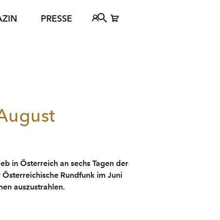
AZIN
PRESSE
Festspielbezirk 2030
FAQs
Tickethotline
ject
+43 662 8045 500
jan Young
info@salzburgfestival.at
ewsletter-Anmeldung
d
 August
b in Österreich an sechs Tagen der
r Österreichische Rundfunk im Juni
hen auszustrahlen.