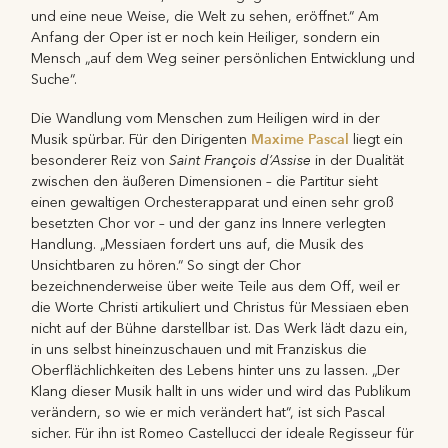
und eine neue Weise, die Welt zu sehen, eröffnet.“ Am
Anfang der Oper ist er noch kein Heiliger, sondern ein
Mensch „auf dem Weg seiner persönlichen Entwicklung und
Suche“.
Die Wandlung vom Menschen zum Heiligen wird in der
Maxime Pascal
Musik spürbar. Für den Dirigenten
liegt ein
Saint François d’Assise
besonderer Reiz von
in der Dualität
zwischen den äußeren Dimensionen – die Partitur sieht
einen gewaltigen Orchesterapparat und einen sehr groß
besetzten Chor vor – und der ganz ins Innere verlegten
Handlung. „Messiaen fordert uns auf, die Musik des
Unsichtbaren zu hören.“ So singt der Chor
bezeichnenderweise über weite Teile aus dem Off, weil er
die Worte Christi artikuliert und Christus für Messiaen eben
nicht auf der Bühne darstellbar ist. Das Werk lädt dazu ein,
in uns selbst hineinzuschauen und mit Franziskus die
Oberflächlichkeiten des Lebens hinter uns zu lassen. „Der
Klang dieser Musik hallt in uns wider und wird das Publikum
verändern, so wie er mich verändert hat“, ist sich Pascal
sicher. Für ihn ist Romeo Castellucci der ideale Regisseur für