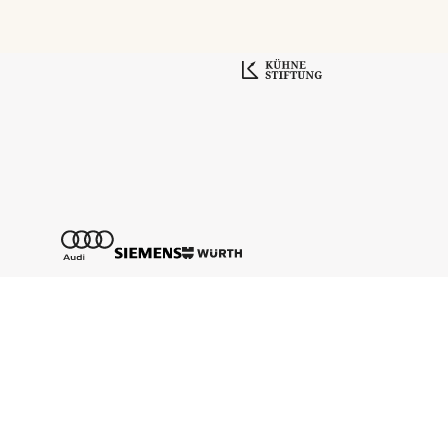
Tickethotline
+43 662 8045 500
info@salzburgfestival.at
Newsletter abonnieren