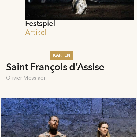
© SF/ Monika Rittershaus
Festspiel
Artikel
KARTEN
Saint François d’Assise
Sommer 2026
Pfingsten 2026
Olivier Messiaen
Abonnements
Karteninformation
Gutscheine