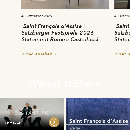
4. Dezember 2025
4. Dezem
Saint François d’Assise
|
Saint
Salzburger Festspiele 2026 –
Salzb
Statement Romeo Castellucci
State
Video ansehen
Video 
Weiter stöbern
TRAILER