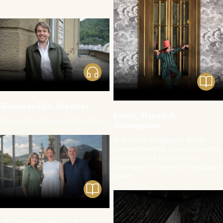
TerrassenTalk: Werther
Erotik, Slapstick,
Gespräch mit Benjamin Bernheim
Stimmglanz
In Rossinis Il viaggio a Reims
kommentiert die Oper sich selbst,
was das Stück bis heute zur
dankbaren Vorlage für Regisseure
macht.
„Spielarten der Liebe