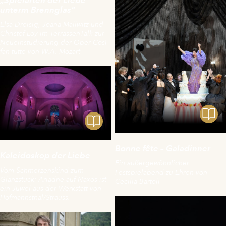
unterm Brennglas“
Elsa Dreisig, Joana Mallwitz und
Christof Loy im TerrassenTalk zur
Neueinstudierung der Oper Così
fan tutte von W.A. Mozart
Bonne fête – Galadinner
Kaleidoskop der Liebe
Ein außergewöhnlicher
Vom Schmerzenskind zum
Festspielabend zu Ehren von
Glanzstück: Ariadne auf Naxos ist
Cecilia Bartoli
ein Juwel aus der Werkstatt von
Hofmannsthal/Strauss.