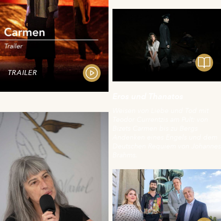
TRAILER
Eros und Thanatos
Weisen von Liebe und Tod mit
Teodor Currentzis am Pult: von
Bizets Carmen bis zu Bergs
Andenken eines Engels und dem
Deutschen Requiem von Johannes
Brahms.