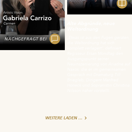
Alte Abgründe, neue
Weltordnung
„Etwas ist aus den Fugen geraten,
NACHGEFRAGT BEI
die Weltordnung hat sich
komplett verlagert“, definiert
Regisseur Ersan Mondtag den
Ausgangspunkt seiner
Neuinszenierung von Ariadne auf
Naxos, die er im gemeinsamen
Gespräch mit Dramaturg Till
Briegleb, Dirigent Manfred
Honeck und Sopranistin Christina
Nilsson näher vorstellt.
WEITERE LADEN …