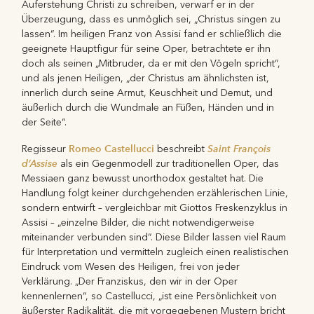
Auferstehung Christi zu schreiben, verwarf er in der
Überzeugung, dass es unmöglich sei, „Christus singen zu
lassen“. Im heiligen Franz von Assisi fand er schließlich die
geeignete Hauptfigur für seine Oper, betrachtete er ihn
doch als seinen „Mitbruder, da er mit den Vögeln spricht“,
und als jenen Heiligen, „der Christus am ähnlichsten ist,
innerlich durch seine Armut, Keuschheit und Demut, und
äußerlich durch die Wundmale an Füßen, Händen und in
der Seite“.
Romeo Castellucci
Saint François
Regisseur
beschreibt
d’Assise
als ein Gegenmodell zur traditionellen Oper, das
Messiaen ganz bewusst unorthodox gestaltet hat. Die
Handlung folgt keiner durchgehenden erzählerischen Linie,
sondern entwirft – vergleichbar mit Giottos Freskenzyklus in
Assisi – „einzelne Bilder, die nicht notwendigerweise
miteinander verbunden sind“. Diese Bilder lassen viel Raum
für Interpretation und vermitteln zugleich einen realistischen
Eindruck vom Wesen des Heiligen, frei von jeder
Verklärung. „Der Franziskus, den wir in der Oper
kennenlernen“, so Castellucci, „ist eine Persönlichkeit von
äußerster Radikalität, die mit vorgegebenen Mustern bricht