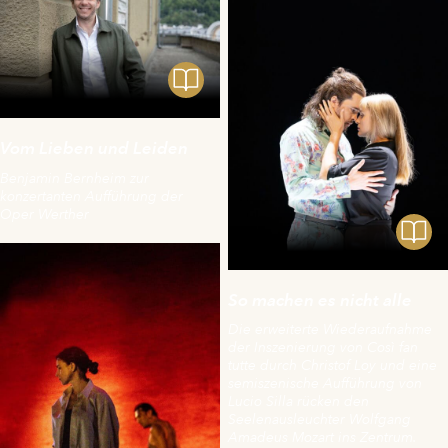
Vom Lieben und Leiden
Benjamin Bernheim zur
konzertanten Aufführung der
Oper Werther
So machen es nicht alle
Die erweiterte Wiederaufnahme
der Inszenierung von Così fan
tutte durch Christof Loy und eine
semiszenische Aufführung von
Lucio Silla rücken den
Seelenausleuchter Wolfgang
Amadeus Mozart ins Zentrum.