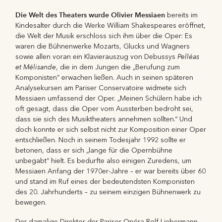
Die Welt des Theaters wurde Olivier Messiaen
bereits im
Kindesalter durch die Werke William Shakespeares eröffnet,
die Welt der Musik erschloss sich ihm über die Oper: Es
waren die Bühnenwerke Mozarts, Glucks und Wagners
Pelléas
sowie allen voran ein Klavierauszug von Debussys
et Mélisande
, die in dem Jungen die „Berufung zum
Komponisten“ erwachen ließen. Auch in seinen späteren
Analysekursen am Pariser Conservatoire widmete sich
Messiaen umfassend der Oper. „Meinen Schülern habe ich
oft gesagt, dass die Oper vom Aussterben bedroht sei,
dass sie sich des Musiktheaters annehmen sollten.“ Und
doch konnte er sich selbst nicht zur Komposition einer Oper
entschließen. Noch in seinem Todesjahr 1992 sollte er
betonen, dass er sich „lange für die Opernbühne
unbegabt“ hielt. Es bedurfte also einigen Zuredens, um
Messiaen Anfang der 1970er-Jahre – er war bereits über 60
und stand im Ruf eines der bedeutendsten Komponisten
des 20. Jahrhunderts – zu seinem einzigen Bühnenwerk zu
bewegen.
Der damalige Direktor der Pariser Opéra Rolf Liebermann