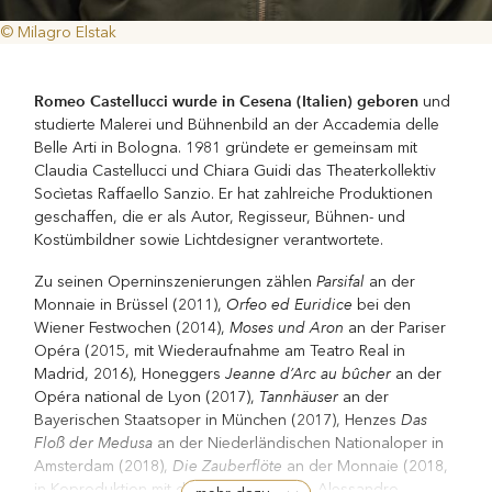
© Milagro Elstak
Romeo Castellucci wurde in Cesena (Italien) geboren
und
studierte Malerei und Bühnenbild an der Accademia delle
Belle Arti in Bologna. 1981 gründete er gemeinsam mit
Claudia Castellucci und Chiara Guidi das Theaterkollektiv
Socìetas Raffaello Sanzio. Er hat zahlreiche Produktionen
geschaffen, die er als Autor, Regisseur, Bühnen- und
Kostümbildner sowie Lichtdesigner verantwortete.
Parsifal
Zu seinen Operninszenierungen zählen
an der
Orfeo ed Euridice
Monnaie in Brüssel (2011),
bei den
Moses und Aron
Wiener Festwochen (2014),
an der Pariser
Opéra (2015, mit Wiederaufnahme am Teatro Real in
Jeanne d’Arc au bûcher
Madrid, 2016), Honeggers
an der
Tannhäuser
Opéra national de Lyon (2017),
an der
Das
Bayerischen Staatsoper in München (2017), Henzes
Floß der Medusa
an der Niederländischen Nationaloper in
Die Zauberflöte
Amsterdam (2018),
an der Monnaie (2018,
in Koproduktion mit der Opéra de Lille), Alessandro