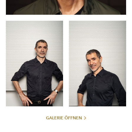
Salome
2018 gab er mit
sein Debüt bei den Salzburger
Don Giovanni
Festspielen, wohin er 2021 und 2024 für
und
Herzog Blaubarts Burg
2022 für Bartóks
in Kombination mit
De temporum fine comoedia
Orffs
zurückkehrte.
2005 leitete Romeo Castellucci die Theatersektion der
Biennale von Venedig, und 2008 war er „Artiste associé“
der 62. Ausgabe des Festival d’Avignon. Für die Jahre 2021
bis 2024 war er „Grand Invité“ der Triennale Milano.
Romeo Castellucci erhielt zahlreiche Preise und
Auszeichnungen, darunter der Premio Europa Nuove Realtà
Teatrali (1996), der Rang eines Chevalier des französischen
Ordre des Arts et des Lettres (2002), der Goldene Löwe
der Biennale von Venedig für sein Lebenswerk (2013), ein
Ehrendoktorat der Universität Bologna (2014) und das
Goldene Verdienstzeichen des Landes Wien (2022). Er ist
Mitglied der Académie royale de Belgique. Von der
Zeitschrift Opernwelt wurde er 2014 als Regisseur des
Orfeo ed Euridice
Jahres (für
), 2017 als Bühnenbildner des
GALERIE ÖFFNEN
Jeanne d’Arc au bûcher
Jahres (für
) und 2019 als Regisseur
Salome
sowie Bühnenbildner des Jahres (für
)