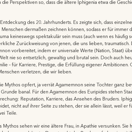
 die Perspektiven so, dass die ältere Iphigenia etwa die Gesch
Entdeckung des 20. Jahrhunderts. Es zeigte sich, dass einzelne
 Menschen dermaßen zeichnen können, sodass er für immer da
Trauma keineswegs spektakulär sein muss (auch wenn es häufig s
erkliche Zurückweisung von jenen, die uns lieben, traumatisch
non vorbereitet, indem er universale Werte (Nation, Staat) ü
n Welt nie so entsetzlich, gewaltig und brutal sein. Doch auch 
lie – für Karriere, Prestige, die Erfüllung eigener Ambitionen. 
nschen verletzen, die wir lieben.
e Mythos opfert, ja verrät Agamemnon seine Tochter ganz bewu
m Grunde banal. Für den Agamemnon des Euripides stehen Staat, 
prechung: Reputation, Karriere, das Ansehen des Bruders. Iphig
idet, nicht auf ihrer Seite zu stehen, der sie allein lässt, weil er
ei Teile.
s Mythos sehen wir eine ältere Frau, in Apathie versunken. Sie 