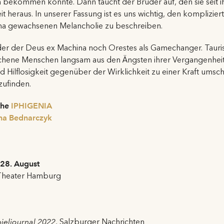
 bekommen könnte. Dann taucht der Bruder auf, den sie seit ih
eit heraus. In unserer Fassung ist es uns wichtig, den komplizie
a gewachsenen Melancholie zu beschreiben.
r der Deus ex Machina noch Orestes als Gamechanger. Tauris i
chene Menschen langsam aus den Ängsten ihrer Vergangenheit
nd Hilflosigkeit gegenüber der Wirklichkeit zu einer Kraft umsch
zufinden.
the
IPHIGENIA
na Bednarczyk
, 28. August
 Theater Hamburg
pieljournal 2022
, Salzburger Nachrichten