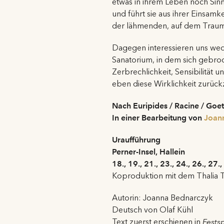
etwas in ihrem Leben noch Sinn
und führt sie aus ihrer Einsamk
der lähmenden, auf dem Traum
Dagegen interessieren uns wede
Sanatorium, in dem sich gebro
Zerbrechlichkeit, Sensibilität u
eben diese Wirklichkeit zurück
Nach Euripides / Racine / Goe
In einer Bearbeitung von
Joan
Uraufführung
Perner-Insel, Hallein
18., 19., 21., 23., 24., 26., 27.
Koproduktion mit dem Thalia
Autorin: Joanna Bednarczyk
Deutsch von Olaf Kühl
Text zuerst erschienen in
Fests