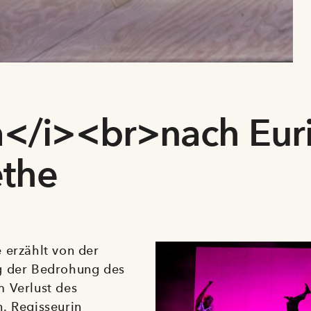
a</i><br>nach Euri
ethe
 erzählt von der
g der Bedrohung des
 Verlust des
. Regisseurin