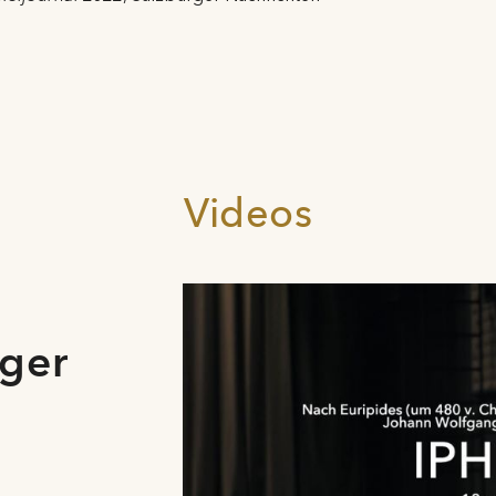
Videos
rger