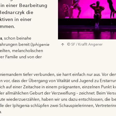
 in einer Bearbeitung
Bednarczyk die
tiven in einer
sammen.
gs
, schon beinahe
ahrungen bereit (
Iphigenie
© SF / Krafft Angerer
weilten, melancholischen
rer Familie und von der
 ist niemandem tiefer verbunden, sie harrt einfach nur aus. Vor d
en vor, dass der Übergang von Vitalität und Jugend zu Erstarru
sich auf einer Zeitachse in einem prägnanten, einzelnen Punkt k
 der allmählichen Geburt der Verzweiflung – zeichnet. Beim Vers
heute wiederzuerzählen, haben wir uns dazu entschlossen, die b
e der Iphigenia schlüpfen zwei Schauspielerinnen, Vertreteri
.