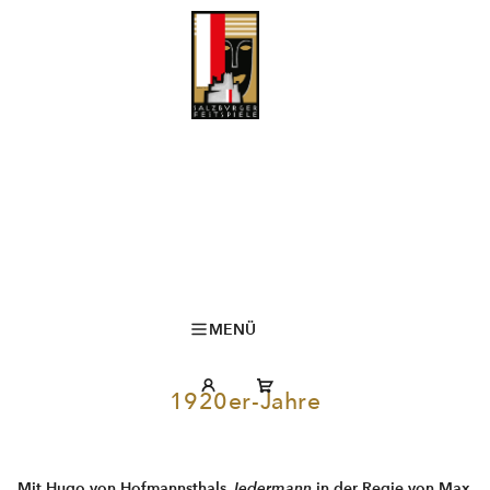
MENÜ
1920er-Jahre
Mit Hugo von Hofmannsthals
Jedermann
in der Regie von Max