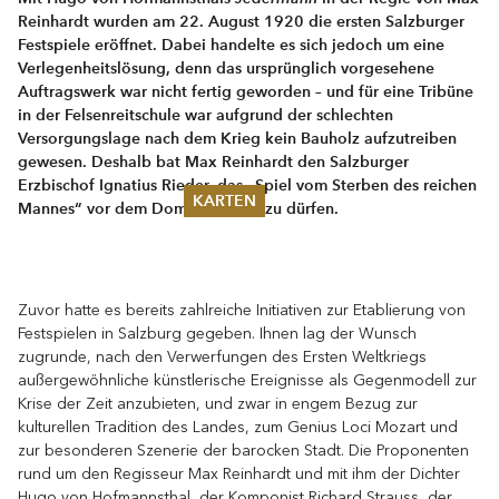
Reinhardt wurden am 22. August 1920 die ersten Salzburger
Festspiele eröffnet. Dabei handelte es sich jedoch um eine
Verlegenheitslösung, denn das ursprünglich vorgesehene
Auftragswerk war nicht fertig geworden – und für eine Tribüne
in der Felsenreitschule war aufgrund der schlechten
Versorgungslage nach dem Krieg kein Bauholz aufzutreiben
gewesen. Deshalb bat Max Reinhardt den Salzburger
Erzbischof Ignatius Rieder, das „Spiel vom Sterben des reichen
KARTEN
Mannes“ vor dem Dom aufführen zu dürfen.
Sommer 2026
Pfingsten 2026
Abonnements
Zuvor hatte es bereits zahlreiche Initiativen zur Etablierung von
Karteninformation
Festspielen in Salzburg gegeben. Ihnen lag der Wunsch
Gutscheine
zugrunde, nach den Verwerfungen des Ersten Weltkriegs
außergewöhnliche künstlerische Ereignisse als Gegenmodell zur
Krise der Zeit anzubieten, und zwar in engem Bezug zur
kulturellen Tradition des Landes, zum Genius Loci Mozart und
zur besonderen Szenerie der barocken Stadt. Die Proponenten
rund um den Regisseur Max Reinhardt und mit ihm der Dichter
Hugo von Hofmannsthal, der Komponist Richard Strauss, der