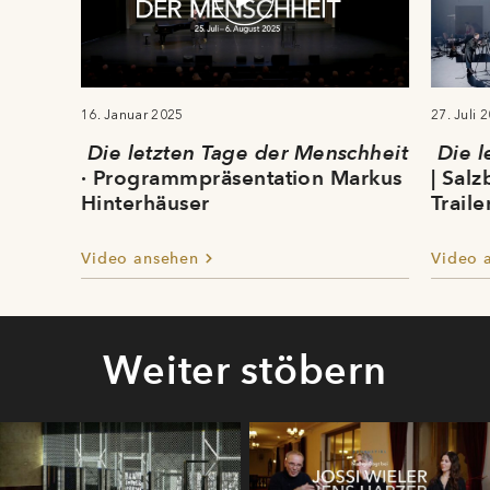
16. Januar 2025
27. Juli 
Die letzten Tage der Menschheit
Die l
· Programmpräsentation Markus
| Sal
Hinterhäuser
Traile
Video ansehen
Video 
Weiter stöbern