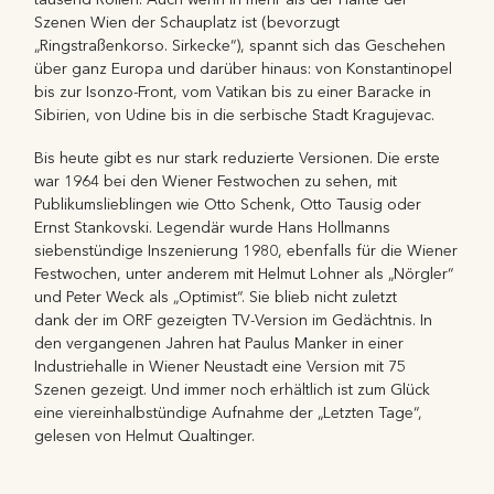
Szenen Wien der Schauplatz ist (bevorzugt
„Ringstraßenkorso. Sirkecke“), spannt sich das Geschehen
über ganz Europa und darüber hinaus: von Konstantinopel
bis zur Isonzo-Front, vom Vatikan bis zu einer Baracke in
Sibirien, von Udine bis in die serbische Stadt Kragujevac.
Bis heute gibt es nur stark reduzierte Versionen. Die erste
war 1964 bei den Wiener Festwochen zu sehen, mit
Publikumslieblingen wie Otto Schenk, Otto Tausig oder
Ernst Stankovski. Legendär wurde Hans Hollmanns
siebenstündige Inszenierung 1980, ebenfalls für die Wiener
Festwochen, unter anderem mit Helmut Lohner als „Nörgler“
und Peter Weck als „Optimist“. Sie blieb nicht zuletzt
dank der im ORF gezeigten TV-Version im Gedächtnis. In
den vergangenen Jahren hat Paulus Manker in einer
Industriehalle in Wiener Neustadt eine Version mit 75
Szenen gezeigt. Und immer noch erhältlich ist zum Glück
eine viereinhalbstündige Aufnahme der „Letzten Tage“,
gelesen von Helmut Qualtinger.