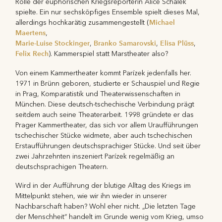
Rolle der euphorischen Kriegsreporterin Alice Schalek
spielte. Ein nur sechsköpfiges Ensemble spielt dieses Mal,
Michael
allerdings hochkarätig zusammengestellt (
Maertens
,
Marie-Luise Stockinger
Branko Samarovski
Elisa Plüss
,
,
,
Felix Rech
). Kammerspiel statt Marstheater also?
Von einem Kammertheater kommt Parízek jedenfalls her.
1971 in Brünn geboren, studierte er Schauspiel und Regie
in Prag, Komparatistik und Theaterwissenschaften in
München. Diese deutsch-tschechische Verbindung prägt
seitdem auch seine Theaterarbeit. 1998 gründete er das
Prager Kammertheater, das sich vor allem Uraufführungen
tschechischer Stücke widmete, aber auch tschechischen
Erstaufführungen deutschsprachiger Stücke. Und seit über
zwei Jahrzehnten inszeniert Parízek regelmäßig an
deutschsprachigen Theatern.
Wird in der Aufführung der blutige Alltag des Kriegs im
Mittelpunkt stehen, wie wir ihn wieder in unserer
Nachbarschaft haben? Wohl eher nicht. „Die letzten Tage
der Menschheit“ handelt im Grunde wenig vom Krieg, umso