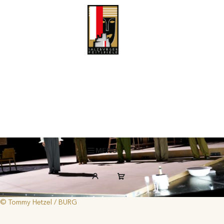
Karl Kraus‘ Rede über das Reden vom Krieg
Desinformation, Fantasiemangel und die Verdrängung von
Verantwortung in Kriegszeiten: Dušan David Pařízek inszeniert „Die
letzten Tage der Menschheit“.
MENÜ
© Tommy Hetzel / BURG