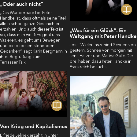
„Oder auch nicht“
„Das Wunderbare bei Peter
Handke ist, dass oftmals seine Titel
allein schon ganze Geschichten
erzählen. Und auch dieser Text ist
„Was für ein Glück“: Ein
so, dass man weiß: Es geht ums
Weltgang mit Peter Handke
Vazieren, es geht ums Bewegen
Jossi Wieler inszeniert Schnee von
und die dabei entstehenden
gestern, Schnee von morgen mit
Gedanken“, sagt Karin Bergmann in
Jens Harzer und Marina Galic. Die
ihrer Begrüßung zum
drei haben dazu Peter Handke in
TerrassenTalk.
Frankreich besucht.
Von Krieg und Kapitalismus
Elfriede Jelinek erzählt in Unter