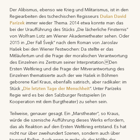
Der Alibismus, ebenso wie Krieg und Militarismus, ist in den
Dušan David
Regiearbeiten des tschechischen Regisseurs
Parízek
immer wieder Thema. 2014 etwa konnte man das
bei der Uraufführung des Stücks „Die lächerliche Finsternis“
von Wolfram Lotz am Wiener Akademietheater sehen. Oder
2015 in „Der Fall Švejk“ nach dem Roman von Jaroslav
Hašek bei den Wiener Festwochen: Da stellte er das
Mitläufertum und die Frage der moralischen Verantwortung
des Einzelnen ins Zentrum seiner Interpretation.Den
Ersten Weltkrieg und die Frage der Mitverantwortung des
Einzelnen thematisierte auch der wie Hašek in Böhmen
geborene Karl Kraus, ebenfalls satirisch, aber radikaler: im
Die letzten Tage der Menschheit
Stück „
“. Unter Parízeks
Regie wird es bei den Salzburger Festspielen (in
Kooperation mit dem Burgtheater) zu sehen sein.
Teilweise, genauer gesagt. Ein „Marstheater“, so Kraus,
würde die szenische Aufführung dieses Werks erfordern,
das als Reaktion auf den Ersten Weltkrieg entstand. Es hat
nicht nur über zweihundert Szenen, sondern auch über
tausend Rollen. Auch wenn in mehr als der Hälfte der