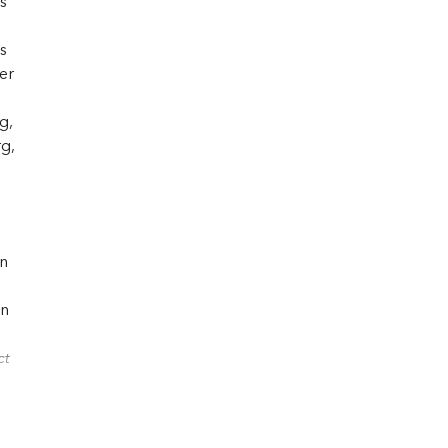
s
s
er
g,
g,
in
an
ct
r