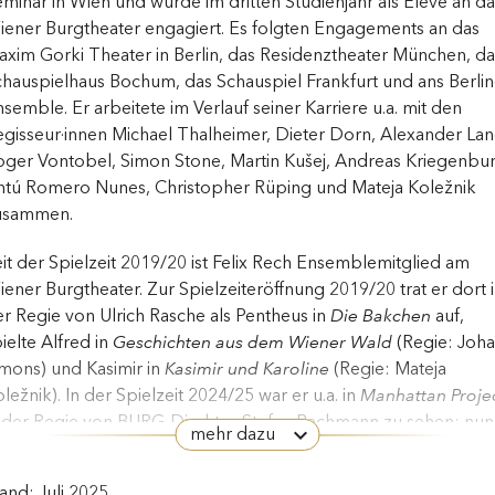
minar in Wien und wurde im dritten Studienjahr als Eleve an da
iener Burgtheater engagiert. Es folgten Engagements an das
xim Gorki Theater in Berlin, das Residenztheater München, da
hauspielhaus Bochum, das Schauspiel Frankfurt und ans Berlin
semble. Er arbeitete im Verlauf seiner Karriere u.a. mit den
gisseur·innen Michael Thalheimer, Dieter Dorn, Alexander Lan
ger Vontobel, Simon Stone, Martin Kušej, Andreas Kriegenbur
ntú Romero Nunes, Christopher Rüping und Mateja Koležnik
usammen.
it der Spielzeit 2019/20 ist Felix Rech Ensemblemitglied am
ener Burgtheater. Zur Spielzeiteröffnung 2019/20 trat er dort 
r Regie von Ulrich Rasche als Pentheus in
Die Bakchen
auf,
ielte Alfred in
Geschichten aus dem Wiener Wald
(Regie: Joh
mons) und Kasimir in
Kasimir und Karoline
(Regie: Mateja
ležnik). In der Spielzeit 2024/25 war er u.a. in
Manhattan Proje
n der Regie von BURG-Direktor Stefan Bachmann zu sehen; nun
mehr dazu
beitet er bei den Salzburger Festspielen in
Die letzten Tage de
enschheit
mit Dušan David Pařízek.
and: Juli 2025