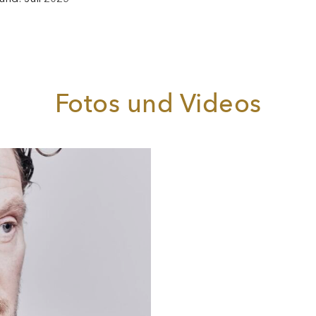
neben dreht Felix Rech für Fernseh- und Kinoproduktionen.
Fotos und Videos