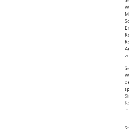
Se
W
Ma
Sc
En
Re
Ro
A
z
Se
Wi
de
sp
Si
Ko
i
ar
M
St