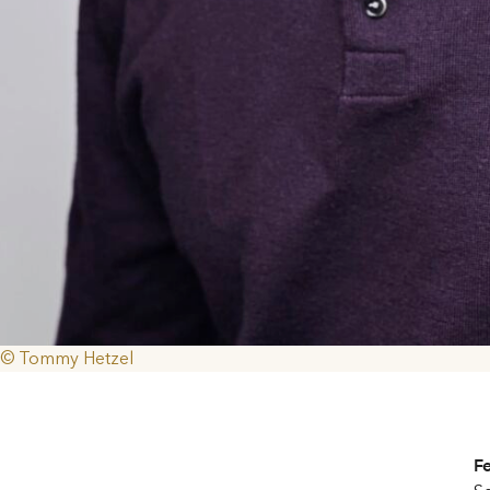
© Tommy Hetzel
F