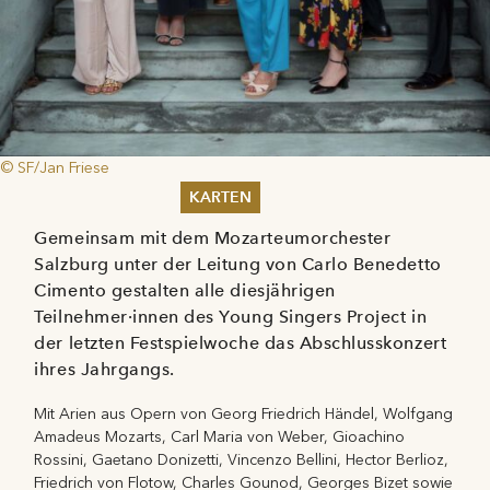
© SF/Jan Friese
KARTEN
Gemeinsam mit dem Mozarteumorchester
Sommer 2026
Salzburg unter der Leitung von Carlo Benedetto
Pfingsten 2026
Cimento gestalten alle diesjährigen
Abonnements
Karteninformation
Teilnehmer·innen des Young Singers Project in
Gutscheine
der letzten Festspielwoche das Abschlusskonzert
ihres Jahrgangs.
Mit Arien aus Opern von Georg Friedrich Händel, Wolfgang
Amadeus Mozarts, Carl Maria von Weber, Gioachino
Rossini, Gaetano Donizetti, Vincenzo Bellini, Hector Berlioz,
Friedrich von Flotow, Charles Gounod, Georges Bizet sowie