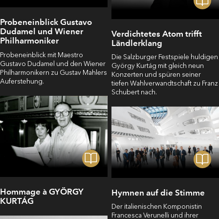
Probeneinblick Gustavo
Dudamel und Wiener
Verdichtetes Atom trifft
Philharmoniker
Ländlerklang
Probeneinblick mit Maestro
Die Salzburger Festspiele huldigen
Gustavo Dudamel und den Wiener
György Kurtág mit gleich neun
Philharmonikern zu Gustav Mahlers
Konzerten und spüren seiner
Auferstehung.
tiefen Wahlverwandtschaft zu Franz
Schubert nach.
Hommage à GYÖRGY
Hymnen auf die Stimme
KURTÁG
Der italienischen Komponistin
Francesca Verunelli und ihrer