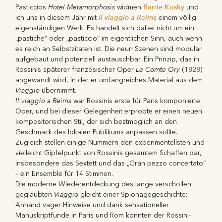
Hotel Metamorphosis
Barrie Kosky
Pasticcios
widmen
und
Il viaggio a Reims
ich uns in diesem Jahr mit
einem völlig
eigenständigen Werk. Es handelt sich dabei nicht um ein
„pastiche“ oder „pasticcio“ im eigentlichen Sinn, auch wenn
es reich an Selbstzitaten ist. Die neun Szenen sind modular
aufgebaut und potenziell austauschbar. Ein Prinzip, das in
Le Comte Ory
Rossinis späterer französischer Oper
(1828)
angewandt wird, in der er umfangreiches Material aus dem
Viaggio
übernimmt.
Il viaggio a Reims
war Rossinis erste für Paris komponierte
Oper, und bei dieser Gelegenheit erprobte er einen neuen
kompositorischen Stil, der sich bestmöglich an den
Geschmack des lokalen Publikums anpassen sollte.
Zugleich stellen einige Nummern den experimentellsten und
vielleicht Gipfelpunkt von Rossinis gesamtem Schaffen dar,
insbesondere das Sextett und das „Gran pezzo concertato“
– ein Ensemble für 14 Stimmen.
Die moderne Wiederentdeckung des lange verschollen
Viaggio
geglaubten
gleicht einer Spionagegeschichte:
Anhand vager Hinweise und dank sensationeller
Manuskriptfunde in Paris und Rom konnten der Rossini-