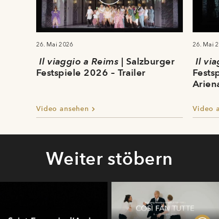
26. Mai 2026
26. Mai 
Il viaggio a Reims
| Salzburger
Il vi
Festspiele 2026 – Trailer
Fests
Arien
Video ansehen
Video 
Weiter stöbern