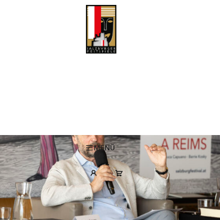
“Bon Voyage” mit Gianluca Capuano
Erst kürzlich wurde Gianluca Capuano als bester Dirigent des Jahres
für die musikalische Leitung der letztjährigen Salzburger
Il
Pfingstfestspielproduktion ausgezeichnet. Gioachino Rossinis Oper
viaggio a Reims
wird in Salzburg zu Pfingsten erstmals zu hören sein,
und Gianluca Capuano widmet sich zum ersten Mal dieser Partitur. Im
Gespräch gibt er Einblicke in sein Rossini-Verständnis und die
Zusammenarbeit mit Cecilia Bartoli.
MENÜ