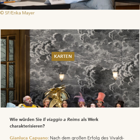
© SF/Erika Mayer
KARTEN
Sommer 2026
Pfingsten 2026
Abonnements
Karteninformation
Gutscheine
Wie würden Sie
Il viaggio a Reims
als Werk
charakterisieren?
Gianluca Capuano
: Nach dem großen Erfolg des Vivaldi-