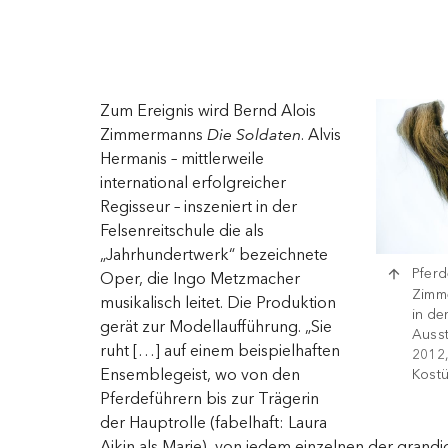
Zum Ereignis wird Bernd Alois
Zimmermanns
Die Soldaten
. Alvis
Hermanis – mittlerweile
international erfolgreicher
Regisseur – inszeniert in der
Felsenreitschule die als
„Jahrhundertwerk“ bezeichnete
Pferd
Oper, die Ingo Metzmacher
Zimm
musikalisch leitet. Die Produktion
in de
gerät zur Modellaufführung. „Sie
Ausst
ruht […] auf einem beispielhaften
2012,
Ensemblegeist, wo von den
Kost
Pferdeführern bis zur Trägerin
der Hauptrolle (fabelhaft: Laura
Aikin als Marie), von jedem einzelnen der grand