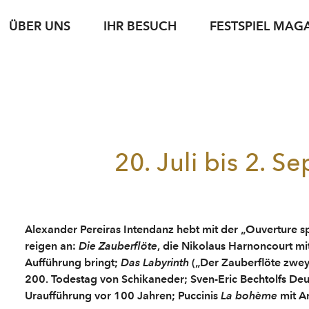
ÜBER UNS
IHR BESUCH
FESTSPIEL MAG
iele
sse
Karteninformation
jung & jede*r
Spielstätten
Fotoservice
jung & jede*r
Archiv
Führungen
g
setexte
Abonnements
Nachwuchsförderung
Gastronomie
Podcasts
Young Singers Pro
Nachhaltigkeit
Gutscheine
Herbert von Kara
Karriere
Bewerbung Festspielwinzer·in 2027
N
Conductors Awar
20. Juli bis 2. 
Verfügbare Tickets
pdf download
Alexander Pereiras Intendanz hebt mit der „Ouverture sp
reigen an:
Die Zauberflöte
, die Nikolaus Harnoncourt m
Aufführung bringt;
Das Labyrinth
(„Der Zauberflöte zweyt
200. Todestag von Schikaneder; Sven-Eric Bechtolfs De
Uraufführung vor 100 Jahren; Puccinis
La bohème
mit A