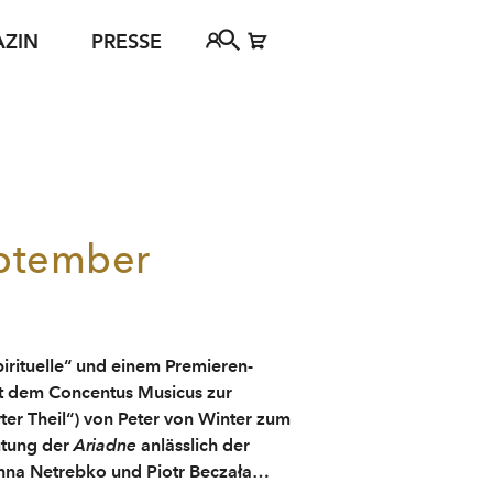
AZIN
PRESSE
Festspielbezirk 2030
FAQs
Tickethotline
ject
+43 662 8045 500
jan Young
info@salzburgfestival.at
ewsletter-Anmeldung
d
September
irituelle“ und einem Premieren­­
it dem Concentus Musicus zur
er Theil“) von Peter von Winter zum
utung der
Ariadne
anlässlich der
nna Netrebko und Piotr Beczała…