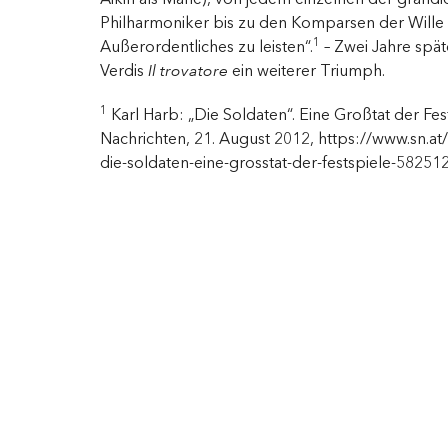
Philharmoniker bis zu den Komparsen der Wille 
1
Außerordentliches zu leisten“.
– Zwei Jahre spät
Verdis
Il trovatore
ein weiterer Triumph.
1
Karl Harb: „Die Soldaten“. Eine Großtat der Fest
Nachrichten, 21. August 2012, https://www.sn.at/
die-soldaten-eine-grosstat-der-festspiele-58251