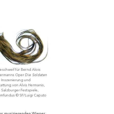
eschweif für Bernd Alois
Die Soldaten
ermanns Oper
r Inszenierung und
attung von Alvis Hermanis,
 Salzburger Festspiele,
ümfundus © SF/Luigi Caputo
ios musizierenden Wiener