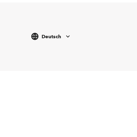
Deutsch
Tickethotline
Newsletter abonnieren
+43 662 8045 500
info@salzburgfestival.at