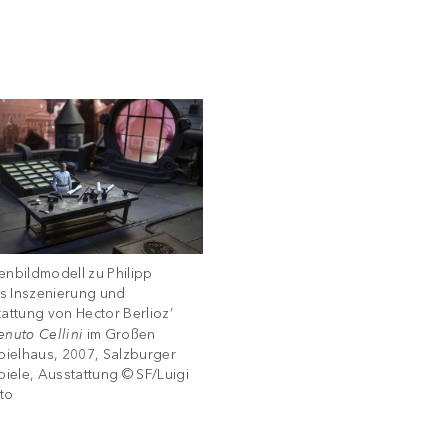
nbildmodell zu Philipp
ls Inszenierung und
attung von Hector Berlioz’
nuto Cellini
im Großen
pielhaus, 2007, Salzburger
piele, Ausstattung © SF/Luigi
to