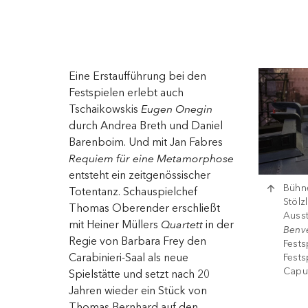
Eine Erstaufführung bei den
Festspielen erlebt auch
Tschaikowskis
Eugen Onegin
durch Andrea Breth und Daniel
Barenboim. Und mit Jan Fabres
Requiem für eine Metamorphose
entsteht ein zeitgenössischer
Bühne
Totentanz. Schauspielchef
Stölz
Thomas Oberender erschließt
Ausst
mit Heiner Müllers
Quartett
in der
Benve
Regie von Barbara Frey den
Fests
Carabinieri-Saal als neue
Fests
Capu
Spielstätte und setzt nach 20
Jahren wieder ein Stück von
Thomas Bernhard auf den