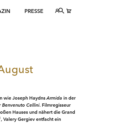
AZIN
PRESSE
Festspielbezirk 2030
FAQs
Tickethotline
ject
+43 662 8045 500
jan Young
info@salzburgfestival.at
ewsletter-Anmeldung
d
 August
ten wie Joseph Haydns
Armida
in der
r
Benvenuto Cellini
. Filmregisseur
Großen Hauses und nähert die Grand
1
, Valery Gergiev entfacht ein