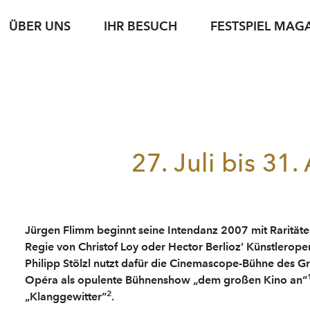
ÜBER UNS
IHR BESUCH
FESTSPIEL MAG
iele
sse
Karteninformation
jung & jede*r
Spielstätten
Fotoservice
jung & jede*r
Archiv
Führungen
g
setexte
Abonnements
Nachwuchsförderung
Gastronomie
Podcasts
Young Singers Pro
Nachhaltigkeit
Gutscheine
Herbert von Kara
Karriere
Bewerbung Festspielwinzer·in 2027
N
Conductors Awar
27. Juli bis 31.
Verfügbare Tickets
pdf download
Jürgen Flimm beginnt seine Intendanz 2007 mit Raritä
Regie von Christof Loy oder Hector Berlioz’ Künstlerope
Philipp Stölzl nutzt dafür die Cinemascope-Bühne des 
Opéra als opulente Bühnenshow „dem großen Kino an“
2
„Klanggewitter“
.