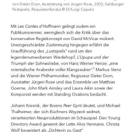
von Dieter Dorn, Ausstattung von Jürgen Rose, 2003, Salzburger
Festspiele, Requisitenfundus © SF/Luigi Caputo
Les Contes d’Hoffmann
Mit
gelingt zudem ein
Publikumsrenner, wenngleich sich die Kritik über das
konservative Regiekonzept von David McVicar mokiert.
Uneingeschränkte Zustimmung hingegen erfährt die
Uraufführung des „Lustspiels“ rund um den
L’Upupa und der
legendenumwobenen Wiedehopf,
Triumph der Sohnesliebe
, von Hans Werner Henze: „eine
1
orientalische Arabeske voller Klangzauber“.
Markus Stenz
und die Wiener Philharmoniker, Regisseur Dieter Dorn,
Ausstatter Jürgen Rose und das Ensemble um Matthias
Goerne, John Mark Ainsley und Laura Aikin sowie der
Komponist werden mit Standing Ovations bedacht.
Peer Gynt
Johann Kresnik, der Ibsens
deutet, und Michael
Woyzeck
Thalheimer, der sich Büchners
widmet,
verantworten Neuproduktionen im Schauspiel. Den Young
­Directors Award gewinnt der Lette Alvis Hermanis. Christa
Wolf begeistert als „Dichterin zu Gast“