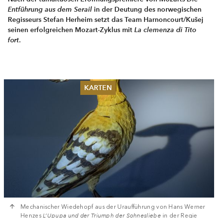
Entführung aus dem Serail
in der Deutung des norwegischen
Regisseurs Stefan Herheim setzt das Team Harnoncourt/Kušej
seinen erfolgreichen Mozart-Zyklus mit
La clemenza di Tito
fort
.
KARTEN
Sommer 2026
Pfingsten 2026
Abonnements
Karteninformation
Gutscheine
Mechanischer Wiedehopf aus der Uraufführung von Hans Werner
Henzes
L’Upupa und der Triumph der Sohnesliebe
in der Regie