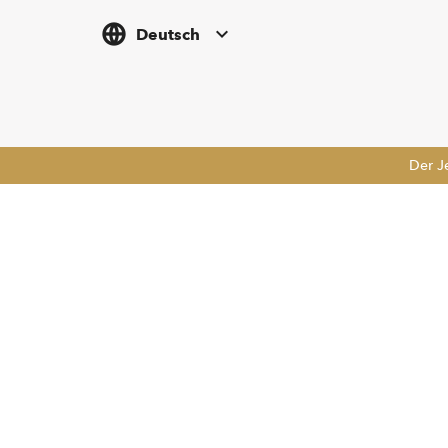
Deutsch
Der J
Tickethotline
Newsletter abonnieren
+43 662 8045 500
info@salzburgfestival.at
Folgen Sie uns
Instagram
Facebook
LinkedIn
YouTube