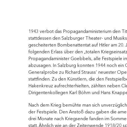
1943 verbot das Propagandaministerium den Tite
stattdessen den Salzburger Theater- und Musi
gescheiterten Bombenattentat auf Hitler am 20. 
folgenden Erlass über den „totalen Kriegseinsat
Propagandaminister Goebbels, alle Festspiele 
abzusagen. In Salzburg konnten 1944 noch ein 
Generalprobe zu Richard Strauss’ neuester Op
stattfinden. Zu den Künstlern, die den Festspiel
Hakenkreuz aufrechterhielten, zählten neben Cl
Dirigentenkollegen Karl Böhm und Hans Knappe
Nach dem Krieg bemühte man sich unverzüglic
der Festspiele. Den Anstoß dazu gaben die amer
drei Monate nach Kriegsende fanden im Sommer
statt. Ähnlich wie an der Zeitenwende 1918/20 s