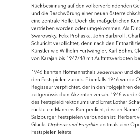
Rückbesinnung auf den völkerverbindenden G
und die Beschwörung einer neuen österreichische
eine zentrale Rolle. Doch die maßgeblichen Kün
vertrieben worden oder umgekommen. Als Diri
Swarowsky, Felix Prohaska, John Barbirolli, Cha
Schuricht verpflichtet, denn nach den Entnazifi
Künstler wie Wilhelm Furtwängler, Karl Böhm, C
von Karajan bis 1947/48 mit Auftrittsverboten be
1946 kehrten Hofmannsthals
Jedermann
und die
den Festspielen zurück. Ebenfalls 1946 wurde Os
Regisseur verpflichtet, der in den Folgejahren d
zeitgenössischen Akzenten versah. 1948 wurde G
des Festspieldirektoriums und Ernst Lothar Schau
rückte ein Mann ins Rampenlicht, dessen Name f
Salzburger Festspielen verbunden ist: Herbert v
Glucks
Orpheus und Eurydike
erstmals eine Op
Festspielen leitete.