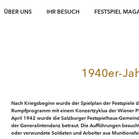
ÜBER UNS
IHR BESUCH
FESTSPIEL MAG
iele
sse
Karteninformation
jung & jede*r
Spielstätten
Fotoservice
jung & jede*r
Archiv
Führungen
g
setexte
Abonnements
Nachwuchsförderung
Gastronomie
Podcasts
Young Singers Pro
Nachhaltigkeit
Gutscheine
Herbert von Kara
Karriere
Bewerbung Festspielwinzer·in 2027
N
Conductors Awar
1940er-Ja
Verfügbare Tickets
pdf download
Nach Kriegsbeginn wurde der Spielplan der Festspiele de
Rumpfprogramm mit einem Konzertzyklus der Wiener P
April 1942 wurde die Salzburger Festspielhaus-Gemeinde
der Generalintendanz betraut. Die Aufführungen besuch
oder verwundete Soldaten und Arbeiter aus Munitions­fa