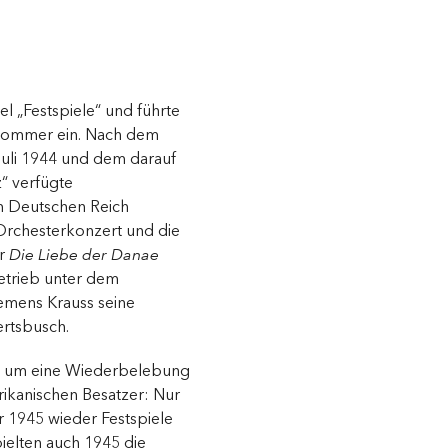
l „Festspiele“ und führte
ksommer ein. Nach dem
Juli 1944 und dem darauf
z“ verfügte
im Deutschen Reich
Orchesterkonzert und die
er
Die Liebe der Danae
betrieb unter dem
emens Krauss seine
rtsbusch.
h um eine Wiederbelebung
ikanischen Besatzer: Nur
 1945 wieder Festspiele
pielten auch 1945 die