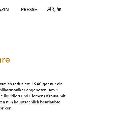
AZIN
PRESSE
Festspielbezirk 2030
FAQs
Tickethotline
ject
+43 662 8045 500
jan Young
info@salzburgfestival.at
ewsletter-Anmeldung
d
hre
utlich reduziert, 1940 gar nur ein
hilharmoniker angeboten. Am 1.
 liquidiert und Clemens Krauss mit
ten nun hauptsächlich beurlaubte
briken.