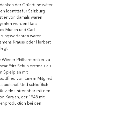
edanken der Gründungsväter
n Identität für Salzburg
stler von damals waren
genten wurden Hans
rles Munch und Carl
zierungsverfahren waren
lemens Krauss oder Herbert
legt.
 Wiener Philharmoniker zu
car Fritz Schuh erstmals als
en Spielplan mit
ottfried von Einem Mitglied
spielchef. Und schließlich
ür viele untrennbar mit den
on Karajan, der 1948 mit
ernproduktion bei den