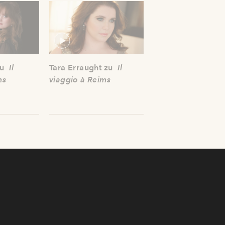
zu
Il
Tara Erraught zu
Il
ms
viaggio à Reims