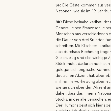
SF:
Die Gäste kommen aus versch
Nationen, wie sie im 19. Jahrh
BK:
Diese beinahe karikaturisti
General, einen Franzosen, einen
Menschen aus verschiedenen eur
die Dauer von drei Stunden fu
schreiben. Mit Klischees, karik
also durchaus Rechnung tragen
Gleichzeitig sind das wichtige
Stück mutet dadurch noch surrea
gelegentlich englische Komment
deutschen Akzent hat, aber eb
in ihrer Hervorhebung aber nic
wie sie sich über den Akzent an
daher, dass das Thema National
Stücks, in der alle versuchen, 
Der Humor speist sich hier ab