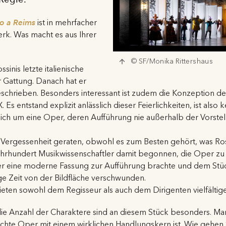
io a Reims
ist in mehrfacher
rk. Was macht es aus Ihrer
© SF/Monika Rittershaus
sinis letzte italienische
 Gattung. Danach hat er
rieben. Besonders interessant ist zudem die Konzeption des
s entstand explizit anlässlich dieser Feierlichkeiten, ist also ke
t sich um eine Oper, deren Aufführung nie außerhalb der Vorste
in Vergessenheit geraten, obwohl es zum Besten gehört, was Ros
Jahrhundert Musikwissenschaftler damit begonnen, die Oper zu 
er eine moderne Fassung zur Aufführung brachte und dem Stü
ange Zeit von der Bildfläche verschwunden.
eten sowohl dem Regisseur als auch dem Dirigenten vielfälti
die Anzahl der Charaktere sind an diesem Stück besonders. Ma
echte Oper mit einem wirklichen Handlungskern ist. Wie gehen 