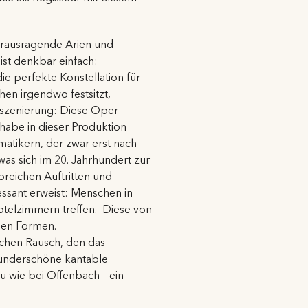
herausragende Arien und
st denkbar einfach:
ie perfekte Konstellation für
n irgendwo festsitzt,
nszenierung: Diese Oper
habe in dieser Produktion
tikern, der zwar erst nach
was sich im 20. Jahrhundert zur
oreichen Auftritten und
essant erweist: Menschen in
otelzimmern treffen. Diese von
hen Formen.
schen Rausch, den das
wunderschöne kantable
u wie bei Offenbach – ein