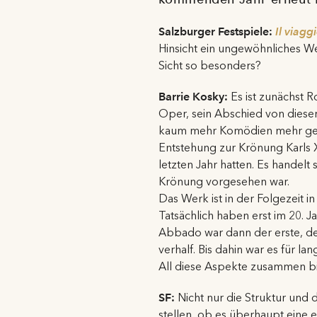
Salzburger Festspiele:
Il viagg
Hinsicht ein ungewöhnliches We
Sicht so besonders?
Barrie Kosky:
Es ist zunächst Ros
Oper, sein Abschied von dieser
kaum mehr Komödien mehr gesch
Entstehung zur Krönung Karls X. E
letzten Jahr hatten. Es handel
Krönung vorgesehen war.
Das Werk ist in der Folgezeit 
Tatsächlich haben erst im 20. 
Abbado war dann der erste, d
verhalf. Bis dahin war es für l
All diese Aspekte zusammen bi
SF:
Nicht nur die Struktur und 
stellen, ob es überhaupt eine 