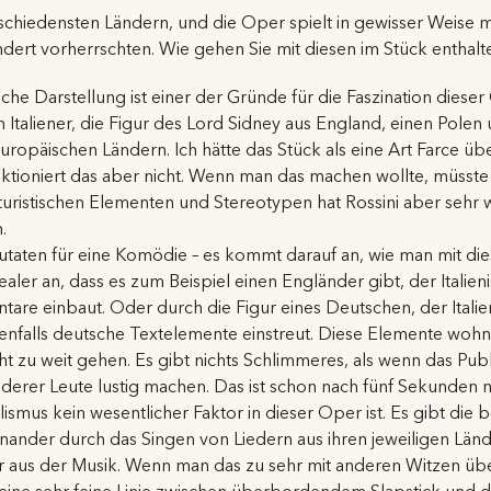
iedensten Ländern, und die Oper spielt in gewisser Weise mit
undert vorherrschten. Wie gehen Sie mit diesen im Stück entha
sche Darstellung ist einer der Gründe für die Faszination diese
 Italiener, die Figur des Lord Sidney aus England, einen Polen 
opäischen Ländern. Ich hätte das Stück als eine Art Farce ü
nktioniert das aber nicht. Wenn man das machen wollte, müsst
aturistischen Elementen und Stereotypen hat Rossini aber sehr 
.
 Zutaten für eine Komödie – es kommt darauf an, wie man mit di
ler an, dass es zum Beispiel einen Engländer gibt, der Italieni
are einbaut. Oder durch die Figur eines Deutschen, der Italien
enfalls deutsche Textelemente einstreut. Diese Elemente wohn
ht zu weit gehen. Es gibt nichts Schlimmeres, als wenn das Pu
derer Leute lustig machen. Das ist schon nach fünf Sekunden ni
ismus kein wesentlicher Faktor in dieser Oper ist. Es gibt di
einander durch das Singen von Liedern aus ihren jeweiligen Lä
er aus der Musik. Wenn man das zu sehr mit anderen Witzen üb