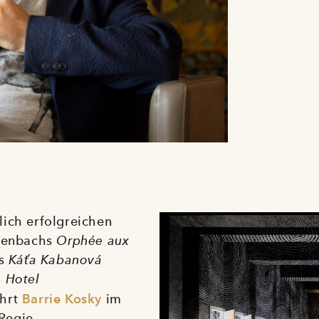
ich erfolgreichen
ffenbachs
Orphée aux
ks
Káťa Kabanová
o
Hotel
ührt
Barrie Kosky
im
Regie.