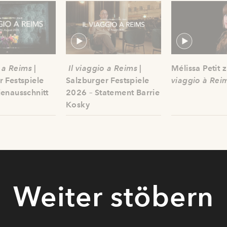
o a Reims
|
Il viaggio a Reims
|
Mélissa Petit 
r Festspiele
Salzburger Festspiele
viaggio à Rei
ienausschnitt
2026 – Statement Barrie
Kosky
Weiter stöbern