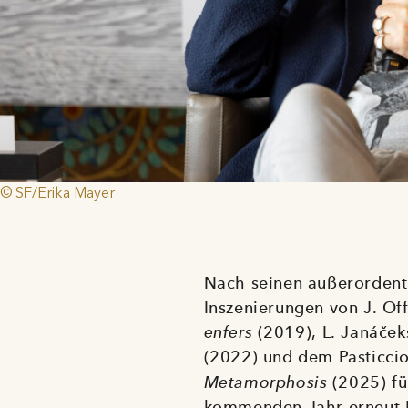
© SF/Erika Mayer
Nach seinen außerordentl
Inszenierungen von J. O
enfers
(2019), L. Janáče
(2022) und dem Pasticci
Metamorphosis
(2025) f
kommenden Jahr erneut 