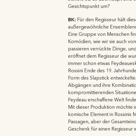
Gesichtspunkt um?
BK:
Für den Regisseur hält dies
außergewöhnliche Ensemblenumm
Eine Gruppe von Menschen findet
Komödien, wie wir sie auch vo
passieren verrückte Dinge, un
eröffnet dem Regisseur die wun
immer schon etwas Feydeaueske
Rossini Ende des 19. Jahrhunder
Form des Slapstick entwickelte
Abgängen und ihre Kombination 
kompromittierenden Situationen
Feydeau erschaffene Welt find
Mit dieser Produktion möchte i
komische Element in Rossinis M
Passagen, aber der Gesamteindr
Geschenk für einen Regisseur w