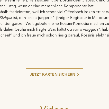
 eine sehr feine Linie zwischen überbordendem Slapstick und 
 dann lustig, wenn er eine menschliche Komponente hat.
halb faszinierend, weil ich schon viel Offenbach inszeniert ha
Siviglia
ist, den ich als junger 21-jähriger Regisseur in Melbou
auf der ganzen Welt gebeten, eine Rossini-Komödie machen zu
s daher Cecilia mich fragte „Was hältst du von
Il viaggio
?“, hab
achen!“ Und ich freue mich schon riesig darauf, Rossinis elektr
JETZT KARTEN SICHERN