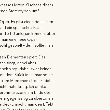
 assoziierten Klischees dieser
ltenen Stereotypen um?
r Oper. Es gibt einen deutschen
und ein spanisches Paar –
ber die EU anlegen können, über
e man eine neue Oper
wohl gespielt – dem sollte man
esen Elementen spielt. Das
sch singt, dabei aber
isch singt, dabei zwar keinen
en dem Stück inne, man sollte
blikum Menschen dabei zusieht,
cht mehr lustig. Ich denke
e berühmte Szene am Ende des
ndern gegenseitig zu übertönen.
erdeckt, macht man den Effekt