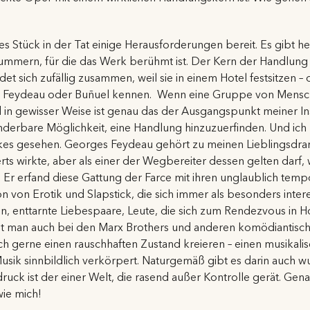
es Stück in der Tat einige Herausforderungen bereit. Es gibt 
ern, für die das Werk berühmt ist. Der Kern der Handlung i
 sich zufällig zusammen, weil sie in einem Hotel festsitzen – d
n Feydeau oder Buñuel kennen. Wenn eine Gruppe von Mensche
d in gewisser Weise ist genau das der Ausgangspunkt meiner I
derbare Möglichkeit, eine Handlung hinzuzuerfinden. Und ich 
s gesehen. Georges Feydeau gehört zu meinen Lieblingsdrama
ts wirkte, aber als einer der Wegbereiter dessen gelten darf, 
. Er erfand diese Gattung der Farce mit ihren unglaublich temp
von Erotik und Slapstick, die sich immer als besonders inter
, enttarnte Liebespaare, Leute, die sich zum Rendezvous in H
et man auch bei den Marx Brothers und anderen komödiantisc
ch gerne einen rauschhaften Zustand kreieren – einen musikali
usik sinnbildlich verkörpert. Naturgemäß gibt es darin auch 
uck ist der einer Welt, die rasend außer Kontrolle gerät. Gena
ie mich!