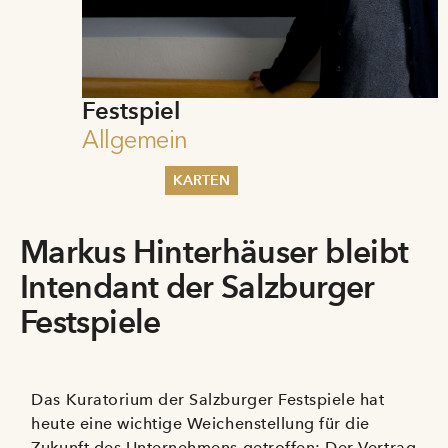
Festspiel
Allgemein
KARTEN
Sommer 2026
Markus Hinterhäuser bleibt
Pfingsten 2026
Abonnements
Intendant der Salzburger
Karteninformation
Gutscheine
Festspiele
Das Kuratorium der Salzburger Festspiele hat
heute eine wichtige Weichenstellung für die
Zukunft des Unternehmens getroffen: Der Vertrag