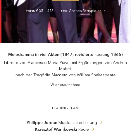
PREIS
€ 35 — 475
ORT
Großes Festspielhaus
Melodramma in vier Akten (1847; revidierte Fassung 1865)
Libretto von Francesco Maria Piave, mit Ergänzungen von Andrea
Maffei,
Macbeth
nach der Tragödie
von William Shakespeare
Wiederaufnahme
LEADING TEAM
Philippe Jordan
Musikalische Leitung
Krzysztof Warlikowski
Regie