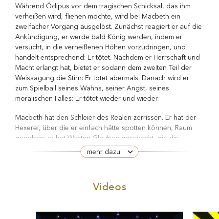
Während Ödipus vor dem tragischen Schicksal, das ihm
verheißen wird, fliehen möchte, wird bei Macbeth ein
zweifacher Vorgang ausgelöst. Zunächst reagiert er auf die
Ankündigung, er werde bald König werden, indem er
versucht, in die verheißenen Höhen vorzudringen, und
handelt entsprechend: Er tötet. Nachdem er Herrschaft und
Macht erlangt hat, bietet er sodann dem zweiten Teil der
Weissagung die Stirn: Er tötet abermals. Danach wird er
zum Spielball seines Wahns, seiner Angst, seines
moralischen Falles: Er tötet wieder und wieder.
Macbeth hat den Schleier des Realen zerrissen. Er hat der
Hexerei, über die er einfach hätte spotten können, Raum
gegeben; er hat Worten Glauben geschenkt, die die
Vernunft hätte zurückweisen müssen. Ist jener Riss einmal
mehr dazu
vollzogen, tut sich ein schwindelerregender Abgrund auf.
Macbeth fühlt sich von der Dunkelheit, in der er sich
wiedererkennt, angezogen und versinkt darin, bis er
Videos
schließlich den Tod findet.
Macbeth
ist die Geschichte eines Mannes, der von seinen
Zweifeln verfolgt wird. Als Medizin gegen seine innere