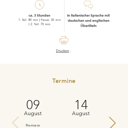
Christian Longchamp
ca. 3 Stunden
In italienischer Sprache mit
1. Teil: 80 min
|
Pause: 30 min
deutschen und englischen
|
2. Teil: 70 min
Übertiteln
Drucken
Termine
09
14
August
August
Au
Premiere