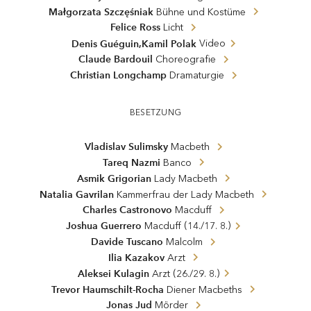
Małgorzata Szczęśniak
Bühne und Kostüme
Felice Ross
Licht
,
Denis Guéguin
Kamil Polak
Video
Claude Bardouil
Choreografie
Christian Longchamp
Dramaturgie
BESETZUNG
Vladislav Sulimsky
Macbeth
Tareq Nazmi
Banco
Asmik Grigorian
Lady Macbeth
Natalia Gavrilan
Kammerfrau der Lady Macbeth
Charles Castronovo
Macduff
(
)
Joshua Guerrero
Macduff
14./17. 8.
Davide Tuscano
Malcolm
Ilia Kazakov
Arzt
(
)
Aleksei Kulagin
Arzt
26./29. 8.
Trevor Haumschilt-Rocha
Diener Macbeths
Jonas Jud
Mörder