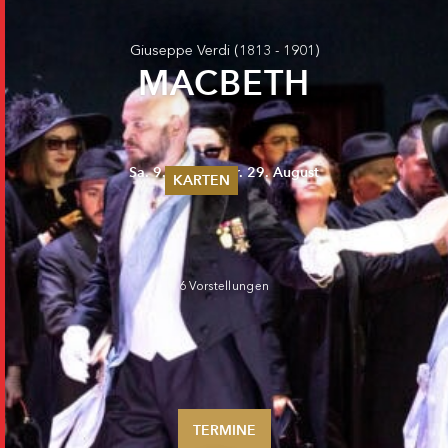
Giuseppe Verdi
(1813 - 1901)
MACBETH
Sa. 9. August - Fr. 29. August
KARTEN
Sommer 2026
Pfingsten 2026
Abonnements
Karteninformation
6 Vorstellungen
Gutscheine
TERMINE