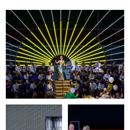
etwas gelenkt werden, das größer ist als wir. Doch der
daímōn
Glaube an den
behindert unsere Wünsche, wenn
diese jener unergründlichen Kraft, von der alles ausgeht,
den Vorrang streitig machen.
Macbeth
ist die Geschichte eines Paares, dem die Natur
oder das Schicksal Nachkommen verweigert. Während
Macbeth unablässig den Tod bringt, bleibt es ihm verwehrt,
Leben zu schenken. Und kein Leben zu schenken bedeutet
in diesem Fall, sich seines eigenen nahenden Todes
bewusst zu werden. Auf dem Weg in den Untergang, in den
Wahn, dem das Paar nach und nach anheimfällt, schweißt
die geteilte Einsamkeit zusammen, bevor sie trennt — bevor
jeder der beiden allein stirbt, mit Blutflecken in der Seele
oder von einem wandelnden Wald bedrängt. Doch zuvor
schließen sie einen Pakt der Liebe und des Hasses, der sie
dank Shakespeare und Verdi zu einem der faszinierendsten
und furchterregendsten Paare in der Literatur
beziehungsweise der Operngeschichte macht.
Macbeth
Verdis
ähnelt gleichermaßen einer griechischen
Tragödie wie einem Thriller. Von der Intervention des