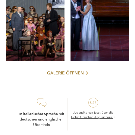
Übernatürlichen hervorgebracht, bemächtigt sich eine
verbrecherische Denkweise mit einer von der Musik
transportierten Unausweichlichkeit gänzlich des Verstandes
eines Menschen — wie ein Fluss, der, einmal über die Ufer
getreten, die Landschaft bis in die letzten Winkel überflutet
und dem sicheren Untergang weiht.
Macbeth
In
geht es um unsere Verwundbarkeit und unser
Bedürfnis zu glauben, damit wir das Unbekannte
bewältigen.
Eine solche Oper verlangt nicht nur außergewöhnliche
GALERIE ÖFFNEN
Stimmen, sondern auch außergewöhnliche Darsteller. In der
Regie von Krzysztof Warlikowski, der viele bedeutende
Produktionen nach Werken der griechischen Tragiker sowie
Shakespeares geschaffen hat, und unter der musikalischen
Leitung von Philippe Jordan verkörpern Vladislav Sulimsky
und Asmik Grigorian ein Paar, das in Leidenschaft,
Jugendkarten jetzt über die
In italienischer Sprache
mit
Wahnsinn und Bluttaten vereint ist.
Ticket Gretchen App sichern.
deutschen und englischen
Übertiteln