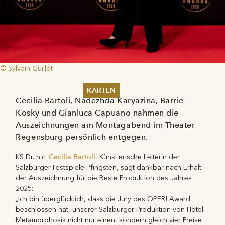
© Sylvain Guillot
KARTEN
Cecilia Bartoli, Nadezhda Karyazina, Barrie
Kosky und Gianluca Capuano nahmen die
Sommer 2026
Pfingsten 2026
Auszeichnungen am Montagabend im Theater
Abonnements
Regensburg persönlich entgegen.
Karteninformation
Gutscheine
Cecilia Bartoli
KS Dr. h.c.
, Künstlerische Leiterin der
Salzburger Festspiele Pfingsten, sagt dankbar nach Erhalt
der Auszeichnung für die Beste Produktion des Jahres
2025:
„Ich bin überglücklich, dass die Jury des OPER! Award
beschlossen hat, unserer Salzburger Produktion von Hotel
Metamorphosis nicht nur einen, sondern gleich vier Preise