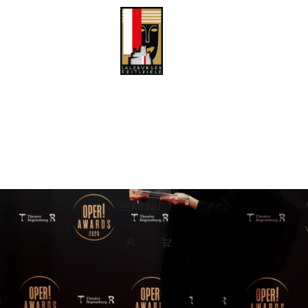
Vier Auszeichnungen für „Hotel Metamorphosis“
Salzburger Festspiele Pfingsten Künstlerische Leitung: Cecilia Bartoli
Vier OPER! Awards für das Opern-Pasticcio HOTEL METAMORPHOSIS
nach Musik von Antonio Vivaldi
MENÜ