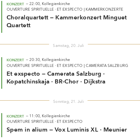
OUVERTURE SPIRITUELLE · ET EXSPECTO
|
KAMMERKONZERTE
Choralquartett — Kammerkonzert Minguet
Quartett
Samstag, 20. Juli
KONZERT
—
20:30,
Kollegienkirche
OUVERTURE SPIRITUELLE · ET EXSPECTO
|
CAMERATA SALZBURG
Et exspecto — Camerata Salzburg ·
Kopatchinskaja · BR-Chor · Dijkstra
Sonntag, 21. Juli
KONZERT
—
11:00,
Kollegienkirche
OUVERTURE SPIRITUELLE · ET EXSPECTO
Spem in alium — Vox Luminis XL · Meunier
KONZERT
—
18:00,
Haus für Mozart