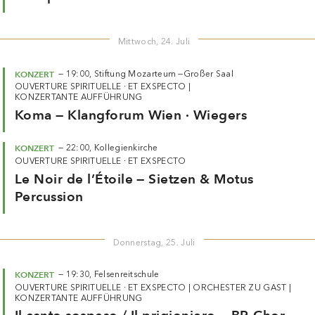
Mittwoch, 24. Juli
KONZERT
—
19:00,
Stiftung Mozarteum —
Großer Saal
OUVERTURE SPIRITUELLE · ET EXSPECTO
|
KONZERTANTE AUFFÜHRUNG
Koma — Klangforum Wien · Wiegers
KONZERT
—
22:00,
Kollegienkirche
OUVERTURE SPIRITUELLE · ET EXSPECTO
Le Noir de l’Étoile — Sietzen & Motus
Percussion
Donnerstag, 25. Juli
KONZERT
—
19:30,
Felsenreitschule
OUVERTURE SPIRITUELLE · ET EXSPECTO
|
ORCHESTER ZU GAST
|
KONZERTANTE AUFFÜHRUNG
Il canto sospeso / Il prigioniero — BR-Chor ·
ORF-RSO 1 · Pascal