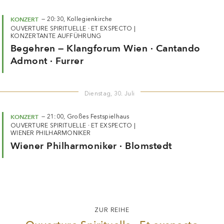
KONZERT
—
20:30,
Kollegienkirche
OUVERTURE SPIRITUELLE · ET EXSPECTO
|
KONZERTANTE AUFFÜHRUNG
Begehren — Klangforum Wien · Cantando
Admont · Furrer
Dienstag, 30. Juli
KONZERT
—
21:00,
Großes Festspielhaus
OUVERTURE SPIRITUELLE · ET EXSPECTO
|
WIENER PHILHARMONIKER
Wiener Philharmoniker · Blomstedt
ZUR REIHE
Ouverture Spirituelle · Et exspecto