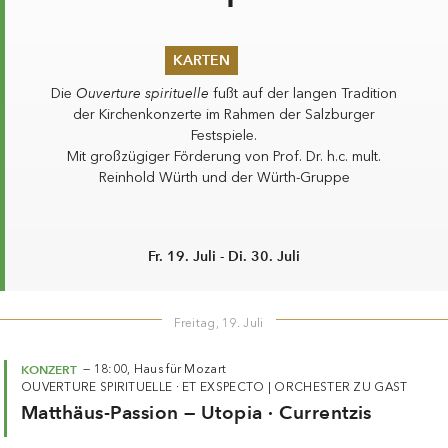
KARTEN
Sommer 2026
Ouverture spirituelle
Die
fußt auf der langen Tradition
Pfingsten 2026
der Kirchenkonzerte im Rahmen der Salzburger
Abonnements
Festspiele.
Karteninformation
Mit großzügiger Förderung von Prof. Dr. h.c. mult.
Gutscheine
Reinhold Würth und der Würth-Gruppe
Fr. 19. Juli - Di. 30. Juli
Freitag, 19. Juli
KONZERT
—
18:00,
Haus für Mozart
OUVERTURE SPIRITUELLE · ET EXSPECTO
|
ORCHESTER ZU GAST
Matthäus-Passion — Utopia · Currentzis
KONZERT
—
22:00,
Kollegienkirche