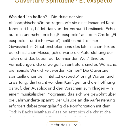
Was darf ich hoffen?
— Die dritte der vier
philosophischenGrundfragen, wie sie einst Immanuel Kant
formuliert hat, bildet das von der Vernunft bestimmte Echo
auf das unerschütterliche „Et exspecto“ aus dem Credo. „Et
exspecto — und ich erwarte“, heißt es mit frommer
Gewissheit im Glaubensbekenntnis des lateinischen Textes
der christlichen Messe, „ich erwarte die Auferstehung der
Toten und das Leben der kommenden Welt“. Sind es
Verheißungen, die unweigerlich eintreten, sind es Wünsche,
die niemals Wirklichkeit werden können? Die Ouverture
spirituelle unter dem Titel „Et exspecto“ bringt Warten und
Erwartung, die Furcht vor dem Künftigen und die Hoffnung
darauf, den Ausblick und den Vorschein zum Klingen — in
einem musikalischen Programm, das sich wie gewohnt über
die Jahrhunderte spannt. Der Glaube an die Auferstehung
erfordert dabei zwangsläufig die Konfrontation mit dem
Tod: In Bachs Matthäus -Passion setzt sich die christliche
Gemeinde zuletzt „mit Tränen nieder“, die Spuren des
persönlichen wie des allgemeinen Verlustes ziehen sich
mehr dazu
weiter bis Karl Amadeus Hartmann oder György Kurtág. Bei