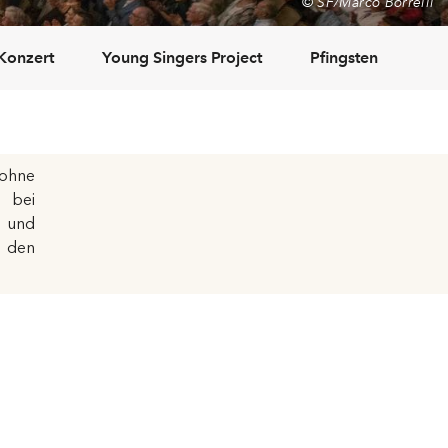
© SF/Marco Borrelli
Konzert
Young Singers Project
Pfingsten
Kü
 ohne
i bei
e und
e den