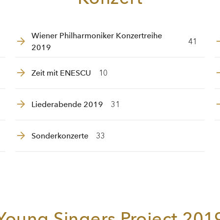
Wiener Philharmoniker Konzertreihe
41
2019
Zeit mit ENESCU
10
Liederabende 2019
31
Sonderkonzerte
33
Young Singers Project 201