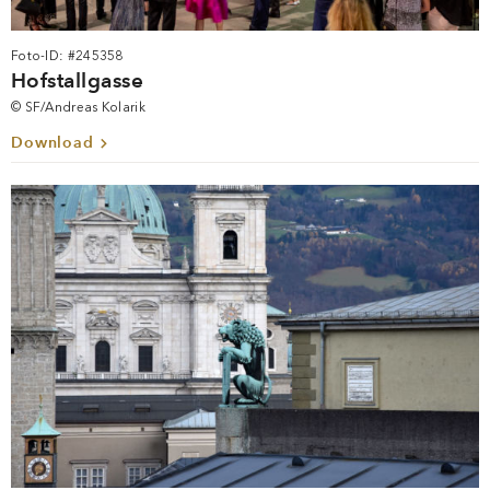
Foto-ID: #245358
Hofstallgasse
© SF/Andreas Kolarik
Download