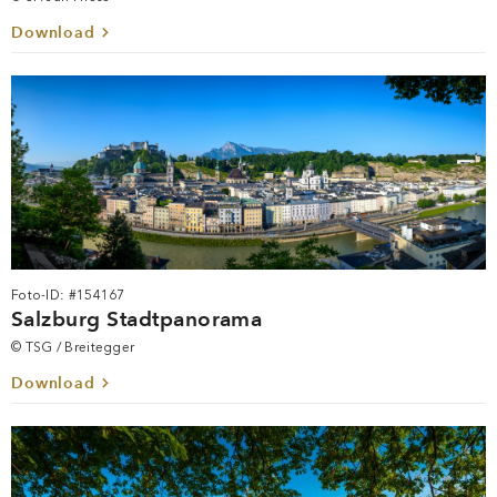
Foto-ID: #294134
Presseterrasse der Salzburger Festspiele
© SF/Jan Friese
Download
Foto-ID: #154167
Salzburg Stadtpanorama
© TSG / Breitegger
Download