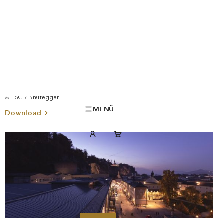
Download
Foto-ID: #154129
Blick vom Kapuzinerberg
© TSG / Breitegger
Download