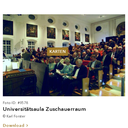
KARTEN
Sommer 2026
Pfingsten 2026
Abonnements
Karteninformation
Gutscheine
Foto-ID: #9578
Universitätsaula Zuschauerraum
© Karl Forster
Download