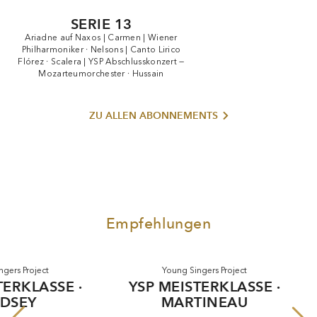
SERIE 13
Ariadne
auf
Naxos
|
Carmen
|
Wiener
Philharmoniker
·
Nelsons
|
Canto
Lirico
Flórez
·
Scalera
|
YSP
Abschlusskonzert
—
Mozarteumorchester
·
Hussain
ZU ALLEN ABONNEMENTS
Empfehlungen
Young Singers Project
Young Singers P
YSP MEISTERKLASSE ·
YSP MEISTER
MARTINEAU
PRÉGARD