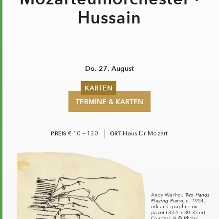
Hussain
Do. 27. August
KARTEN
TERMINE & KARTEN
Sommer 2026
Pfingsten 2026
Abonnements
PREIS
€ 10 — 130
ORT
Haus für Mozart
Karteninformation
Gutscheine
Two Hands
Andy Warhol,
Playing Piano
, c. 1954,
ink and graphite on
paper (32.4 x 30.3 cm)
Courtesy & © Photo: