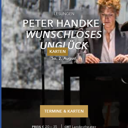
LESUNGEN
PETER HANDKE ·
WUNSCHLOSES
UNGLÜCK
KARTEN
So. 2. August
Sommer 2026
Pfingsten 2026
Abonnements
Karteninformation
Gutscheine
TERMINE & KARTEN
PREIS
€ 20 — 35
ORT
Landestheater