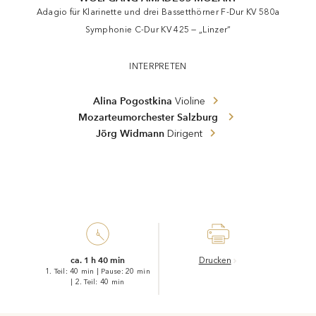
Adagio für Klarinette und drei Bassetthörner F-Dur KV 580a
Symphonie C-Dur KV 425 — „Linzer“
INTERPRETEN
Alina Pogostkina
Violine
Mozarteumorchester Salzburg
Jörg Widmann
Dirigent
ca. 1 h 40 min
Drucken
1. Teil: 40 min
|
Pause: 20 min
|
2. Teil: 40 min