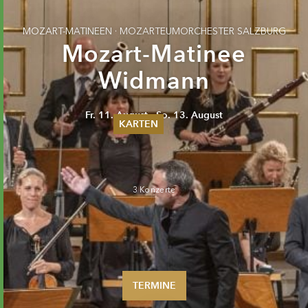
MOZART-MATINEEN · MOZARTEUMORCHESTER SALZBURG
Mozart-Matinee
Widmann
Fr. 11. August - So. 13. August
KARTEN
Sommer 2026
Pfingsten 2026
Abonnements
3 Konzerte
Karteninformation
Gutscheine
TERMINE