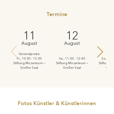
Termine
11
12
August
August
Au
Generalprobe
Fr., 10:00 - 13:00
Sa., 11:00 - 12:40
So., 11:
Stiftung Mozarteum —
Stiftung Mozarteum —
Stiftung 
Großer Saal
Großer Saal
Große
Fotos Künstler & Künstlerinnen