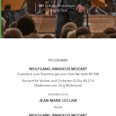
ORT
Stiftung Mozarteum —
Großer Saal
PROGRAMM
WOLFGANG AMADEUS MOZART
Ouvertüre zum Dramma giocoso
Così fan tutte
KV 588
Konzert für Violine und Orchester G-Dur KV 216
(Kadenzen von Jörg Widmann)
ZUGABE (12.8.)
JEAN MARIE LECLAIR
PAUSE
WOLFGANG AMADEUS MOZART