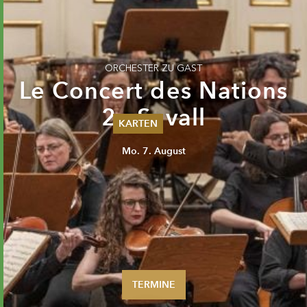
ORCHESTER ZU GAST
Le Concert des Nations
2 · Savall
KARTEN
Mo. 7. August
Sommer 2026
Pfingsten 2026
Abonnements
Karteninformation
Gutscheine
TERMINE