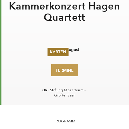
Kammerkonzert Hagen
Quartett
Mo. 24. August
KARTEN
Sommer 2026
TERMINE
Pfingsten 2026
Abonnements
Karteninformation
Gutscheine
ORT
Stiftung Mozarteum —
Großer Saal
PROGRAMM