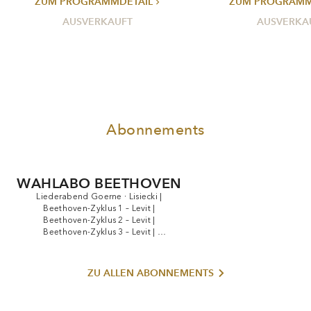
ZUM PROGRAMMDETAIL
ZUM PROGRAMM
AUSVERKAUFT
AUSVERKA
Abonnements
WAHLABO BEETHOVEN
Liederabend
Goerne
·
Lisiecki
|
Beethoven-Zyklus
1
–
Levit
|
Beethoven-Zyklus
2
–
Levit
|
Beethoven-Zyklus
3
–
Levit
|
Beethoven-Zyklus
4
–
Levit
|
Beethoven-Zyklus
5
–
Levit
|
Beethoven-Zyklus
6
–
Levit
|
ZU ALLEN ABONNEMENTS
Beethoven-Zyklus
7
–
Levit
|
Beethoven-Zyklus
8
–
Levit
|
Solistenkonzert
Mutter
·
Orkis
|