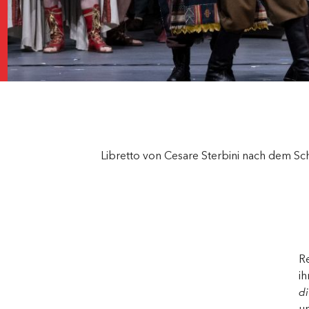
Libretto von Cesare Sterbini nach dem Sc
R
ih
di
un