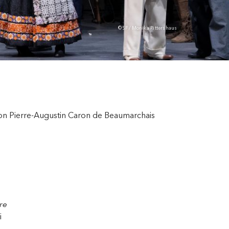
© SF / Monika Rittershaus
on Pierre-Augustin Caron de Beaumarchais
ere
i
d