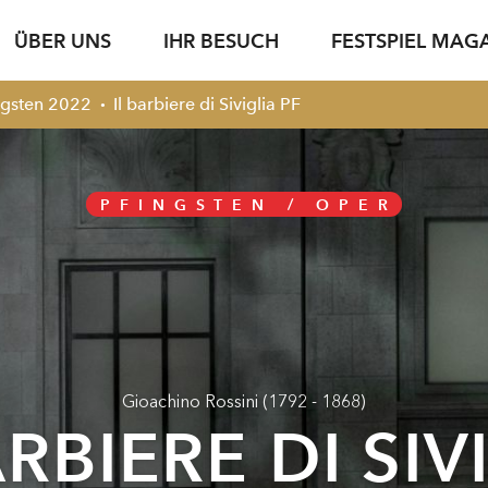
ÜBER UNS
IHR BESUCH
FESTSPIEL MAG
ingsten 2022
Il barbiere di Siviglia PF
iele
sse
Karteninformation
jung & jede*r
Spielstätten
Fotoservice
jung & jede*r
Archiv
Führungen
g
setexte
Abonnements
Nachwuchsförderung
Gastronomie
Podcasts
Young Singers Pro
Nachhaltigkeit
PFINGSTEN /
OPER
Gutscheine
Herbert von Kara
Karriere
Bewerbung Festspielwinzer·in 2027
N
Conductors Awar
Verfügbare Tickets
pdf download
Gioachino Rossini
(1792 - 1868)
ARBIERE DI SIV