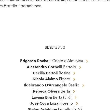
es Fiorello übernehmen.
BESETZUNG
Edgardo Rocha
Il Conte d’Almaviva
Alessandro Corbelli
Bartolo
Cecilia Bartoli
Rosina
Nicola Alaimo
Figaro
Ildebrando D’Arcangelo
Basilio
Rebeca Olvera
Berta
Lavinia Bini
Berta
(
5. 6.
)
José Coca Loza
Fiorello
Stefan Astakhov
Fiorello
(
5. 6.
)