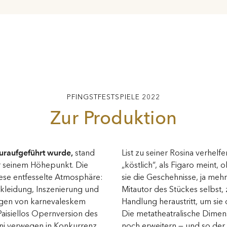
PFINGSTFESTSPIELE 2022
Zur Produktion
raufgeführt wurde,
stand
List zu seiner Rosina verhelfen sollen, sind zwar weniger
r seinem Höhepunkt. Die
ne Zweifel aber bestimmen
iese entfesselte Atmosphäre:
 noch: Figaro wirkt wie ein
rkleidung, Inszenierung und
mal er immer wieder aus der
ngen von karnevaleskem
tanziert zu kommentieren.
Paisiellos Opernversion des
ion wird Rolando Villazón
sini verwegen in Konkurrenz
r Komik und Poesie neue