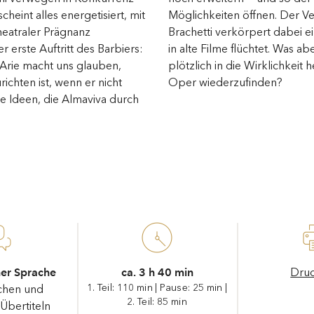
scheint alles energetisiert, mit
erwandlungskünstler Arturo
heatraler Prägnanz
räumer, der sich gerne
 erste Auftritt des Barbiers:
aber, wenn die Filmfiguren
 Arie macht uns glauben,
austreten, um sich in einer
richten ist, wenn er nicht
Oper wiederzufinden?
ie Ideen, die Almaviva durch
cher Sprache
ca. 3 h 40 min
Dru
1. Teil: 110 min
|
Pause: 25 min
|
chen und
2. Teil: 85 min
Übertiteln