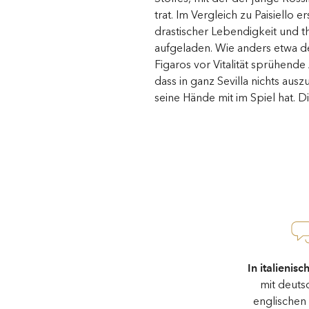
trat. Im Vergleich zu Paisiello er
Möglichkeiten öffnen. Der V
drastischer Lebendigkeit und t
Brachetti verkörpert dabei einen Tagt
aufgeladen. Wie anders etwa der
in alte Filme flüchtet. Was 
Figaros vor Vitalität sprühende
plötzlich in die Wirklichkeit her
dass in ganz Sevilla nichts auszu
seine Hände mit im Spiel hat. D
In italienis
mit deuts
englischen 