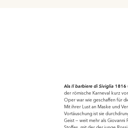
Als
Il barbiere di Siviglia
1816 u
der römische Karneval kurz vo
„köstlich“, als Figaro meint, oh
Oper war wie geschaffen für d
sie die Geschehnisse, ja mehr
Mit ihrer Lust an Maske und Ve
Mitautor des Stückes selbst, zu
Vortäuschung ist sie durchdru
Handlung heraustritt, um sie dis
Geist — weit mehr als Giovanni 
Die metatheatralische Dimens
Stoffes, mit der der junge Ros
noch erweitern — und so de