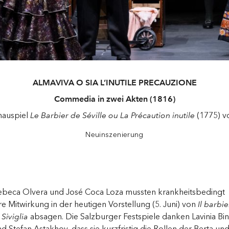
ALMAVIVA O SIA L’INUTILE PRECAUZIONE
Commedia in zwei Akten (1816)
hauspiel
Le Barbier de Séville ou La Précaution inutile
(1775) v
Neuinszenierung
ebeca Olvera und José Coca Loza mussten krankheitsbedingt
re Mitwirkung in der heutigen Vorstellung (5. Juni) von
Il barbi
 Siviglia
absagen. Die Salzburger Festspiele danken Lavinia Bin
d Stefan Astakhov, dass sie kurzfristig die Rollen der Berta un