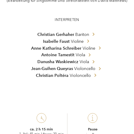
(Bearbeitung für Singstimme und Streichsextett von David Matthews)
INTERPRETEN
Christian Gerhaher
Bariton
Isabelle Faust
Violine
Anne Katharina Schreiber
Violine
Antoine Tamestit
Viola
Danusha Waskiewicz
Viola
Jean-Guihen Queyras
Violoncello
Christian Poltéra
Violoncello
ca. 2 h 15 min
Pause
1. Teil: 45 min
|
Pause: 20 min