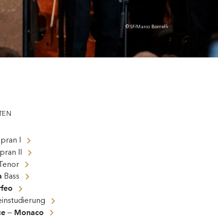
© SF/Marco Borrelli
TEN
pran I
pran II
Tenor
a
Bass
rfeo
instudierung
nce — Monaco