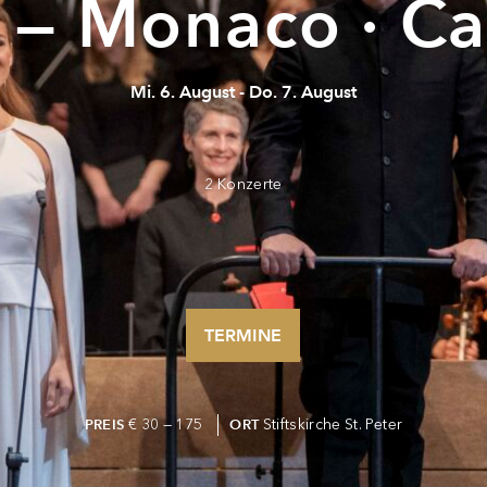
e — Monaco · C
Mi. 6. August - Do. 7. August
2 Konzerte
TERMINE
€ 30 — 175
Stiftskirche St. Peter
PREIS
ORT