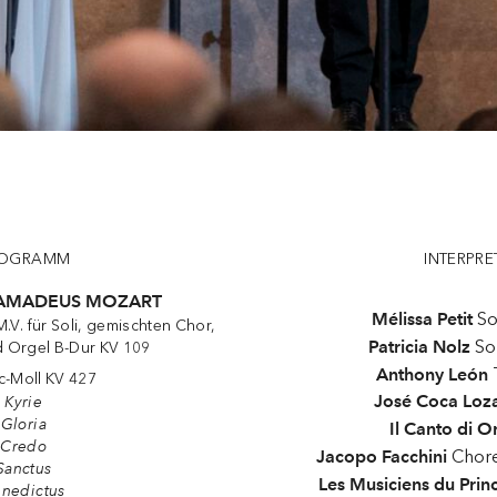
ROGRAMM
INTERPRE
AMADEUS MOZART
Mélissa Petit
So
.V. für Soli, gemischten Chor,
Patricia Nolz
So
 Orgel B-Dur KV 109
Anthony León
c-Moll KV 427
José Coca Loz
Kyrie
Gloria
Il Canto di O
Credo
Jacopo Facchini
Chore
Sanctus
Les Musiciens du Pri
nedictus