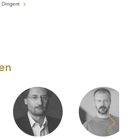
o
Dirigent
nen