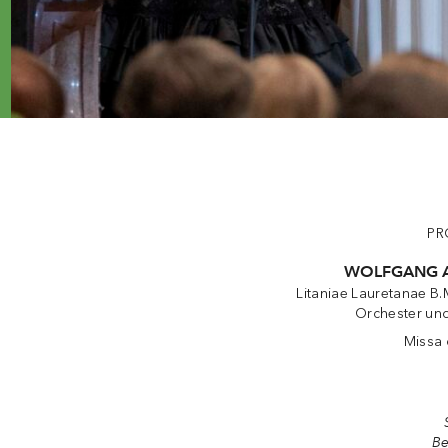
P
WOLFGANG 
Litaniae Lauretanae B.M
Orchester und
Missa 
Be