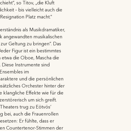
ieht“, so Titov, „die Kluft
hkeit – bis vielleicht auch die
esignation Platz macht.“
verständnis als Musikdramatiker,
tück angewandten musikalischen
a zur Geltung zu bringen“. Das
 Jeder Figur ist ein bestimmtes
na etwa die Oboe, Mascha die
. Diese Instrumente sind
 Ensembles im
araktere und die persönlichen
sätzliches Orchester hinter der
 klangliche Effekte wie für die
erstörerisch um sich greift.
 Theaters trug zu Eötvös’
 bei, auch die Frauenrollen
setzen: Er fühlte, dass er
alen Countertenor-Stimmen der