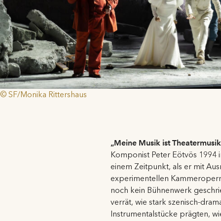
© SF/Monika Rittershaus
„Meine Musik ist Theatermusik
Komponist Peter Eötvös 1994 in
einem Zeitpunkt, als er mit Au
experimentellen Kammeropern
noch kein Bühnenwerk geschri
verrät, wie stark szenisch-dra
Instrumentalstücke prägten, wie