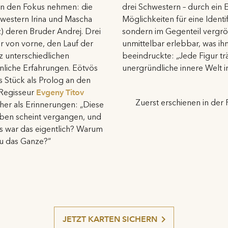
 in den Fokus nehmen: die
drei Schwestern – durch ein 
western Irina und Mascha
Möglichkeiten für eine Identi
z) deren Bruder Andrej. Drei
sondern im Gegenteil vergrö
r von vorne, den Lauf der
unmittelbar erlebbar, was i
z unterschiedlichen
beeindruckte: „Jede Figur tr
önliche Erfahrungen. Eötvös
unergründliche innere Welt in
 Stück als Prolog an den
 Regisseur
Evgeny Titov
Zuerst erschienen in der 
her als Erinnerungen: „Diese
eben scheint vergangen, und
as war das eigentlich? Warum
zu das Ganze?“
JETZT KARTEN SICHERN