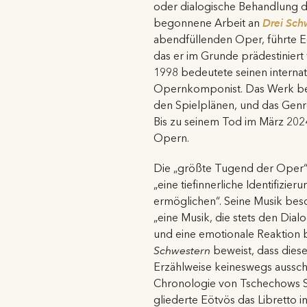
oder dialogische Behandlung d
begonnene Arbeit an
Drei Sch
abendfüllenden Oper, führte Eö
das er im Grunde prädestiniert
1998 bedeutete seinen interna
Opernkomponist. Das Werk beha
den Spielplänen, und das Genre
Bis zu seinem Tod im März 2024
Opern.
Die „größte Tugend der Oper“ 
„eine tiefinnerliche Identifizie
ermöglichen“. Seine Musik be
„eine Musik, die stets den Dia
und eine emotionale Reaktion be
Schwestern
beweist, dass dies
Erzählweise keineswegs ausschlo
Chronologie von Tschechows Sc
gliederte Eötvös das Libretto i