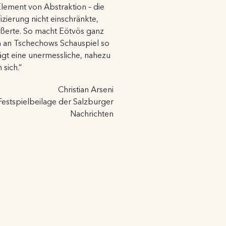
Element von Abstraktion – die
fizierung nicht einschränkte,
ßerte. So macht Eötvös ganz
hn an Tschechows Schauspiel so
ägt eine unermessliche, nahezu
 sich.“
Christian Arseni
Festspielbeilage der Salzburger
Nachrichten