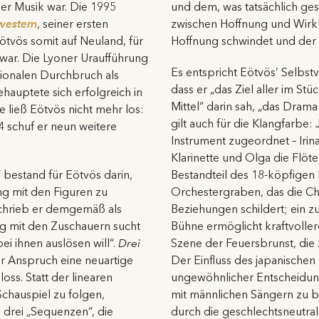
er Musik war. Die 1995
und dem, was tatsächlich gesch
western
, seiner ersten
zwischen Hoffnung und Wirklic
tvös somit auf Neuland, für
Hoffnung schwindet und der R
 war. Die Lyoner Uraufführung
Es entspricht Eötvös’ Selbst
tionalen Durchbruch als
dass er „das Ziel aller im S
uptete sich erfolgreich in
Mittel“ darin sah, „das Dram
 ließ Eötvös nicht mehr los:
gilt auch für die Klangfarbe:
 schuf er neun weitere
Instrument zugeordnet – Iri
Klarinette und Olga die Flöte
bestand für Eötvös darin,
Bestandteil des 18-köpfigen
rung mit den Figuren zu
Orchestergraben, das die Ch
schrieb er demgemäß als
Beziehungen schildert; ein zu
log mit den Zuschauern sucht
Bühne ermöglicht kraftvollere
i ihnen auslösen will“.
Drei
Szene der Feuersbrunst, die z
er Anspruch eine neuartige
Der Einfluss des japanischen
ss. Statt der linearen
ungewöhnlicher Entscheidung
hauspiel zu folgen,
mit männlichen Sängern zu be
n drei „Sequenzen“, die
durch die geschlechtsneutr