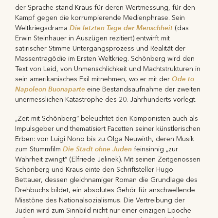
der Sprache stand Kraus für deren Wertmessung, für den
Kampf gegen die korrumpierende Medienphrase. Sein
Die letzten Tage der Menschheit
Weltkriegsdrama
(das
Erwin Steinhauer in Auszügen rezitiert) entwirft mit
satirischer Stimme Untergangsprozess und Realität der
Massentragödie im Ersten Weltkrieg. Schönberg wird den
Text von Leid, von Unmenschlichkeit und Machtstrukturen in
Ode to
sein amerikanisches Exil mitnehmen, wo er mit der
Napoleon Buonaparte
eine Bestandsaufnahme der zweiten
unermesslichen Katastrophe des 20. Jahrhunderts vorlegt.
„Zeit mit Schönberg“ beleuchtet den Komponisten auch als
Impulsgeber und thematisiert Facetten seiner künstlerischen
Erben: von Luigi Nono bis zu Olga Neuwirth, deren Musik
Die Stadt ohne Juden
zum Stummfilm
feinsinnig „zur
Wahrheit zwingt“ (Elfriede Jelinek). Mit seinen Zeitgenossen
Schönberg und Kraus einte den Schriftsteller Hugo
Bettauer, dessen gleichnamiger Roman die Grundlage des
Drehbuchs bildet, ein absolutes Gehör für anschwellende
Misstöne des Nationalsozialismus. Die Vertreibung der
Juden wird zum Sinnbild nicht nur einer einzigen Epoche