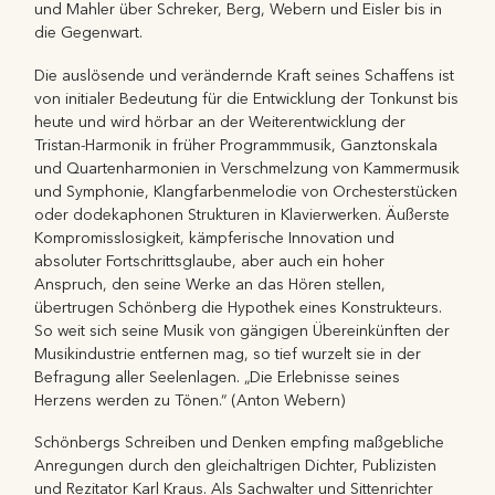
und Mahler über Schreker, Berg, Webern und Eisler bis in
die Gegenwart.
Die auslösende und verändernde Kraft seines Schaffens ist
von initialer Bedeutung für die Entwicklung der Tonkunst bis
heute und wird hörbar an der Weiterentwicklung der
Tristan-Harmonik in früher Programmmusik, Ganztonskala
und Quartenharmonien in Verschmelzung von Kammermusik
und Symphonie, Klangfarbenmelodie von Orchesterstücken
oder dodekaphonen Strukturen in Klavierwerken. Äußerste
Kompromisslosigkeit, kämpferische Innovation und
absoluter Fortschrittsglaube, aber auch ein hoher
Anspruch, den seine Werke an das Hören stellen,
übertrugen Schönberg die Hypothek eines Konstrukteurs.
So weit sich seine Musik von gängigen Übereinkünften der
Musikindustrie entfernen mag, so tief wurzelt sie in der
Befragung aller Seelenlagen. „Die Erlebnisse seines
Herzens werden zu Tönen.“ (Anton Webern)
Schönbergs Schreiben und Denken empfing maßgebliche
Anregungen durch den gleichaltrigen Dichter, Publizisten
und Rezitator Karl Kraus. Als Sachwalter und Sittenrichter