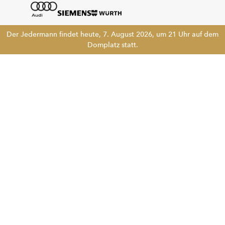
Der Jedermann findet heute, 7. August 2026, um 21 Uhr auf dem
Domplatz statt.
Tickethotline
+43 662 8045 500
info@salzburgfestival.at
Newsletter abonnieren
!!
Folgen Sie uns
Instagram
Facebook
LinkedIn
YouTube
Kontakt
Karriere