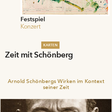
Festspiel
Konzert
KARTEN
Zeit mit Schönberg
Sommer 2026
Pfingsten 2026
Abonnements
Karteninformation
Gutscheine
Arnold Schönbergs Wirken im Kontext
seiner Zeit