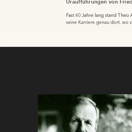
Uraufführungen von Frie
Fast 60 Jahre lang stand Th
seine Karriere genau dort, wo 
Semperoper Dresden. Seit sei
Bei den Salzburger Festspiele
vermochte er es, Publikum und
Salzburger Festspielen gab er
Zeitungskritiker 1981 einig – w
Die Süddeutsche Zeitung schrie
sich aus künstlerischer Neugie
begeben hat.“ Und auch in der
Baal selbst. Er kann sich jetzt a
und ein Mordskerl und der Gar
Theo Adam gilt in Salzburg als
1970 unter dem Dirigat von Ka
Uraufführung zum Erfolg – Als 