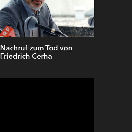
er Präsenz“.
ühzeitig seine musikalische
sang er das erste Mal bei den
mit 29 Jahren der jüngste
sche Kammersängertitel
Nachruf zum Tod von
Friedrich Cerha
ngskunst erlaubten es Theo
s zur Moderne. Mehr als 100
Theo Adam zuletzt 1999 in der