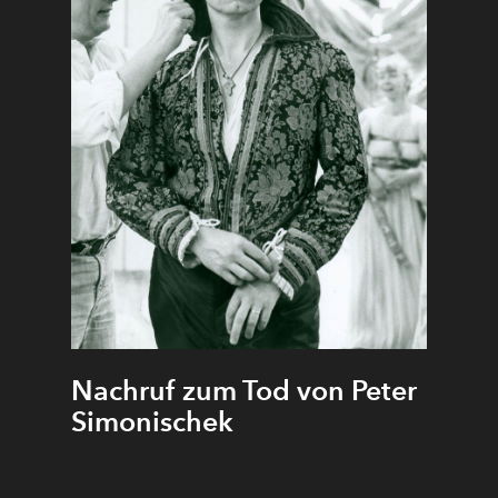
ng hält Theo Adam das Disperate zusammen mit dem Adel sein
1926 in Dresden geboren. Als Sängerknabe erhielt er schon fr
ner Kreuzchor unter Prof. Rudolf Mauersberger. Bereits 1952 
ang er 28 Jahre lang die großen Wagner-Rollen. 1955 wurde er 
1979 wurde ihm auch der österreichische und 1980 der bayri
ichkeit, die Flexibilität der Stimme, aber auch seine Phrasieru
zu singen wie Kunstlieder und Opernrollen von der Klassik bi
iner Karriere erarbeiten. Bei den Salzburger Festspielen war 
ehen.
Nachruf zum Tod von Peter
Simonischek