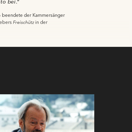
lto bei
.“
06 beendete der Kammersänger
Webers
Freischütz
in der
zwischen 1969 und 1999
 Sein Debüt bei den
s – da waren sich die
heo Adam in der Titelrolle, der
hin unbekannte Terrain
eo Adam sang und erlebte den
al und ein intelligenter Sänger
och in drei Festspielsommern:
 Adam erneut einer
r Klaus Geitel schrieb in der