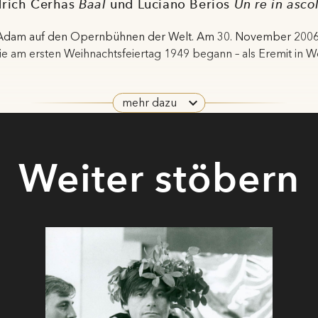
drich Cerhas
Baal
und Luciano Berios
Un re in asco
eo Adam auf den Opernbühnen der Welt. Am 30. November 20
sie am ersten Weihnachtsfeiertag 1949 begann – als Eremit in 
nem 80. Lebensjahr wohnte er zurückgezogen in Dresden.
n ist Theo Adam 56 Mal aufgetreten – In 15 Festspielsommern 
mehr dazu
 Kritiker gleichermaßen zu Begeisterungsstürmen hinzureißen.
 1969 als Baron Ochs im
Rosenkavalier
. Ein besonderes Erlebni
ar die Uraufführung von Friedrich Cerhas
Baal
.
Weiter stöbern
b am 10. August 1981: „Der Glücksfall der Uraufführung war T
r und mit schwer beschreibbarer Bravour auf dieses ihm bis da
 Tageszeitung
Die Presse
schwärmte damals Franz Endler: „Th
lle die Epiteta Ornantia wählen, die er mag, er ist ein idealer Ba
ant für den Erfolg dieser Uraufführung und, und, und…“
 der Don Pizarro des
Fidelio
schlechthin, sang er diese Rolle d
rl Böhm und 1982/1983 unter Lorin Maazel. 1984 verhalf Theo
Prospero sang er in Luciano Berios
Un re in ascolto
. Der Kritike