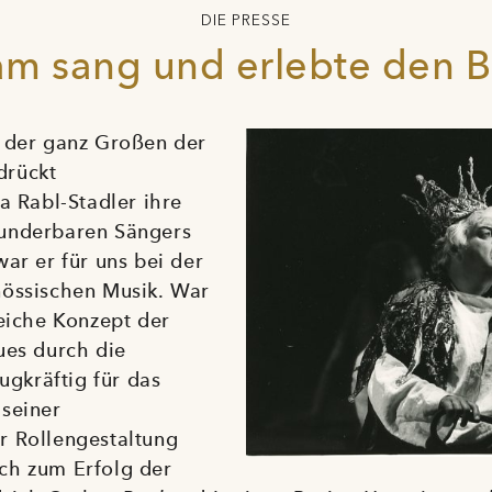
DIE PRESSE
m sang und erlebte den Ba
r der ganz Großen der
drückt
a Rabl-Stadler ihre
underbaren Sängers
ar er für uns bei der
nössischen Musik. War
reiche Konzept der
ues durch die
ugkräftig für das
seiner
r Rollengestaltung
ch zum Erfolg der